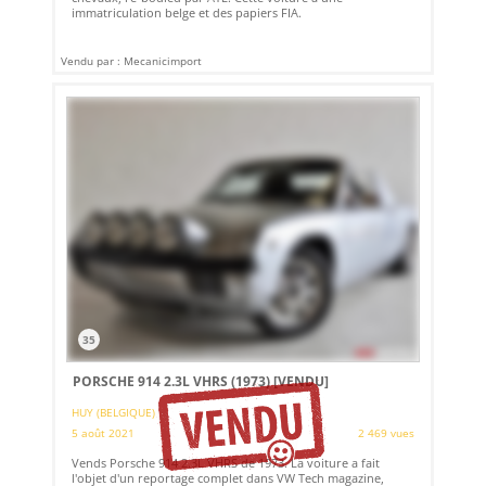
immatriculation belge et des papiers FIA.
Vendu par : Mecanicimport
35
PORSCHE 914 2.3L VHRS (1973)
[VENDU]
HUY (BELGIQUE)
5 août 2021
2 469 vues
Vends Porsche 914 2.3L VHRS de 1973. La voiture a fait
l'objet d'un reportage complet dans VW Tech magazine,