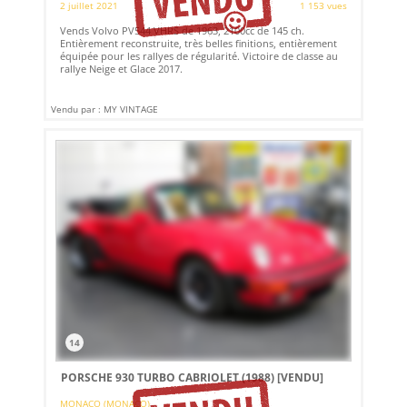
2 juillet 2021
1 153 vues
Vends Volvo PV544 VHRS de 1963, 2100cc de 145 ch.
Entièrement reconstruite, très belles finitions, entièrement
équipée pour les rallyes de régularité. Victoire de classe au
rallye Neige et Glace 2017.
Vendu par : MY VINTAGE
14
PORSCHE 930 TURBO CABRIOLET (1988)
[VENDU]
MONACO (MONACO)