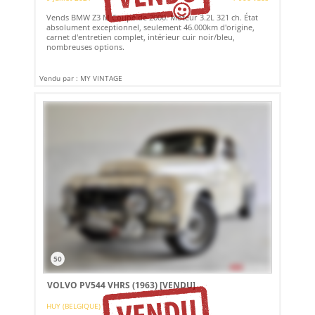
Vends BMW Z3 M Coupé de 2000. Moteur 3.2L 321 ch. État
absolument exceptionnel, seulement 46.000km d'origine,
carnet d'entretien complet, intérieur cuir noir/bleu,
nombreuses options.
Vendu par : MY VINTAGE
50
VOLVO PV544 VHRS (1963)
[VENDU]
HUY (BELGIQUE)