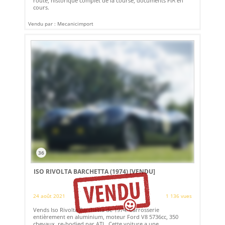
route, historique complet de la course, documents FIA en
cours.
Vendu par : Mecanicimport
36
ISO RIVOLTA BARCHETTA (1974)
[VENDU]
24 août 2021
1 136 vues
Vends Iso Rivolta Barchetta de 1974. Carrosserie
entièrement en aluminium, moteur Ford V8 5736cc, 350
chevaux, re-bodied par ATL. Cette voiture a une