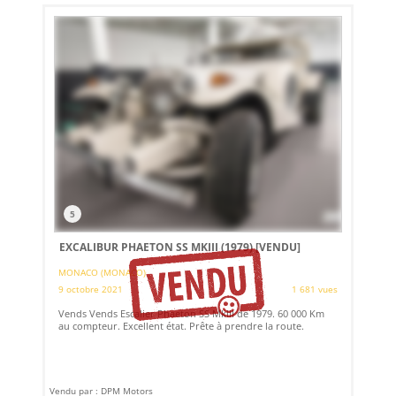
5
EXCALIBUR PHAETON SS MKIII (1979)
[VENDU]
MONACO (MONACO)
9 octobre 2021
1 681 vues
Vends Vends Escalier Phaeton SS MkIII de 1979. 60 000 Km
au compteur. Excellent état. Prête à prendre la route.
Vendu par : DPM Motors