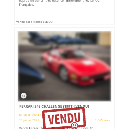
équipé de son 2 litres essence. Entièrement révisé, CG
Française.
Vendu par : Franco LEMBO
43
FERRARI 348 CHALLENGE (1991)
[VENDU]
REIMS (FRANCE)
23 juillet 2021
1 665 vues
Vends Ferrari 348 Challenge de 1991, l'une des 32