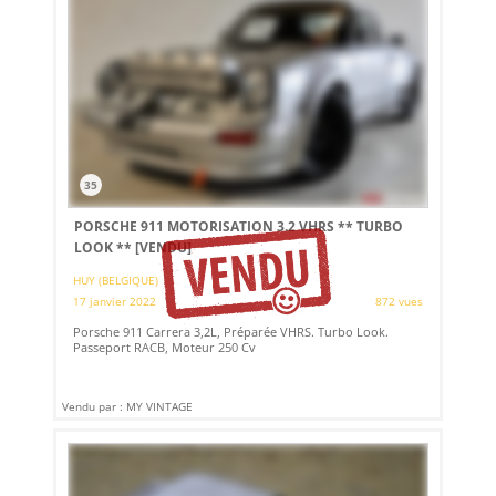
35
PORSCHE 911 MOTORISATION 3.2 VHRS ** TURBO
LOOK **
[VENDU]
HUY (BELGIQUE)
17 janvier 2022
872 vues
Porsche 911 Carrera 3,2L, Préparée VHRS. Turbo Look.
Passeport RACB, Moteur 250 Cv
Vendu par : MY VINTAGE