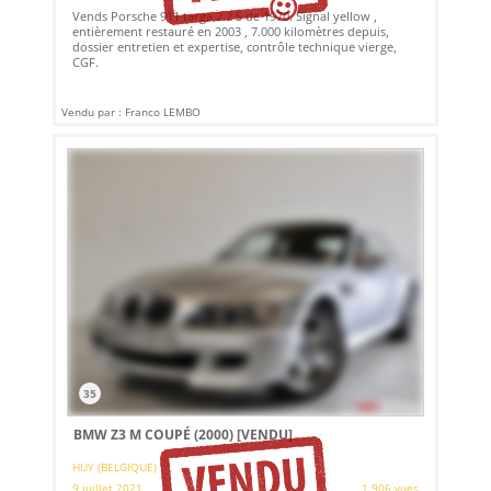
Vends Porsche 911 targa 2.2 S de 1970. Signal yellow ,
entièrement restauré en 2003 , 7.000 kilomètres depuis,
dossier entretien et expertise, contrôle technique vierge,
CGF.
Vendu par : Franco LEMBO
35
BMW Z3 M COUPÉ (2000)
[VENDU]
HUY (BELGIQUE)
9 juillet 2021
1 906 vues