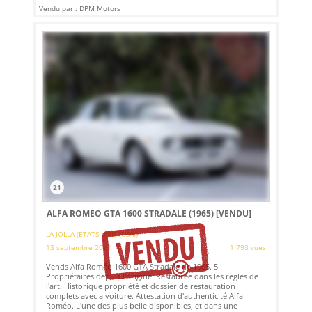
Vendu par : DPM Motors
21
ALFA ROMEO GTA 1600 STRADALE (1965)
[VENDU]
LA JOLLA (ETATS-UNIS (USA))
13 septembre 2021
1 793 vues
Vends Alfa Roméo 1600 GTA Stradale de 1965. 5
Propriétaires depuis l'origine. Restaurée dans les règles de
l'art. Historique propriété et dossier de restauration
complets avec a voiture. Attestation d'authenticité Alfa
Roméo. L'une des plus belle disponibles, et dans une