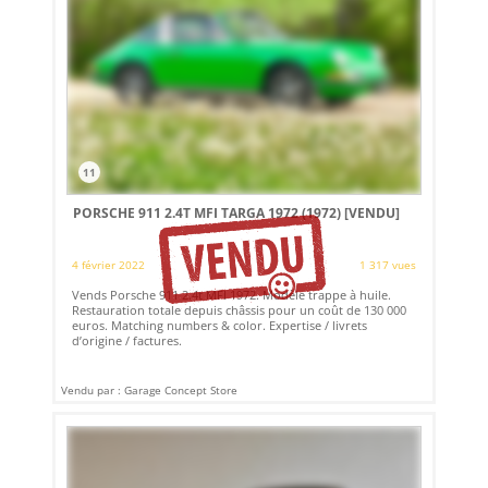
11
PORSCHE 911 2.4T MFI TARGA 1972 (1972)
[VENDU]
4 février 2022
1 317 vues
Vends Porsche 911 2.4t MFI 1972. Modèle trappe à huile.
Restauration totale depuis châssis pour un coût de 130 000
euros. Matching numbers & color. Expertise / livrets
d’origine / factures.
Vendu par : Garage Concept Store