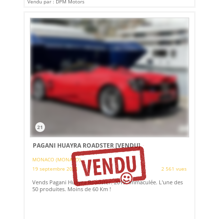
Vendu par : DPM Motors
21
PAGANI HUAYRA ROADSTER
[VENDU]
MONACO (MONACO)
19 septembre 2021
2 561 vues
Vends Pagani Huayra Roadster. 2019. Immaculée. L'une des
50 produites. Moins de 60 Km !