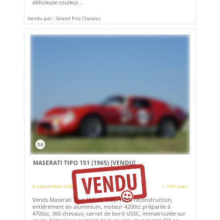
délicieuse couleur...
Vendu par : Grand Prix Classics
54
MASERATI TIPO 151 (1965)
[VENDU]
6 septembre 2021
1 744 vues
Vends Maserati Tipo 151 de 1965. 100% reconstruction,
entièrement en aluminium, moteur 4200cc préparée à
4700cc, 360 chevaux, carnet de bord USSC, immatriculée sur