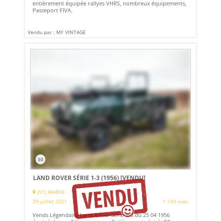
entièrement équipée rallyes VHRS, nombreux équipements,
Passeport FIVA.
Vendu par : MY VINTAGE
30
LAND ROVER SÉRIE 1-3 (1956)
[VENDU]
(51) MARNE
29 juillet 2021
1 159 vues
Vends Légendaire Land Rover Série 1-3 du 25 04 1956