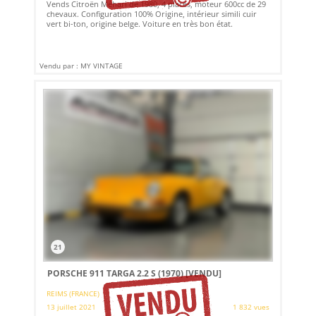
Vends Citroën Méhari de 1980, 4 places, moteur 600cc de 29
chevaux. Configuration 100% Origine, intérieur simili cuir
vert bi-ton, origine belge. Voiture en très bon état.
Vendu par : MY VINTAGE
21
PORSCHE 911 TARGA 2.2 S (1970)
[VENDU]
REIMS (FRANCE)
13 juillet 2021
1 832 vues