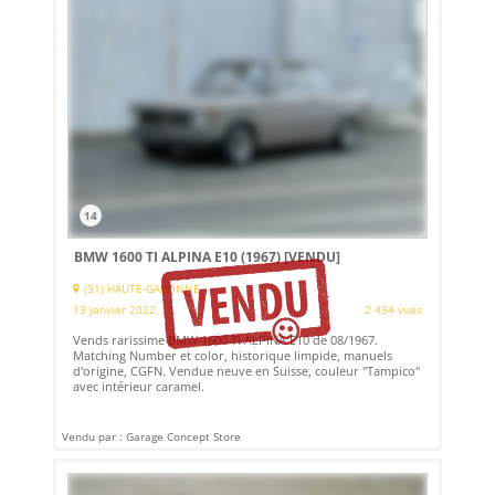
14
BMW 1600 TI ALPINA E10 (1967)
[VENDU]
(31) HAUTE-GARONNE
13 janvier 2022
2 434 vues
Vends rarissime BMW 1600 Ti ALPINA E10 de 08/1967.
Matching Number et color, historique limpide, manuels
d'origine, CGFN. Vendue neuve en Suisse, couleur "Tampico"
avec intérieur caramel.
Vendu par : Garage Concept Store