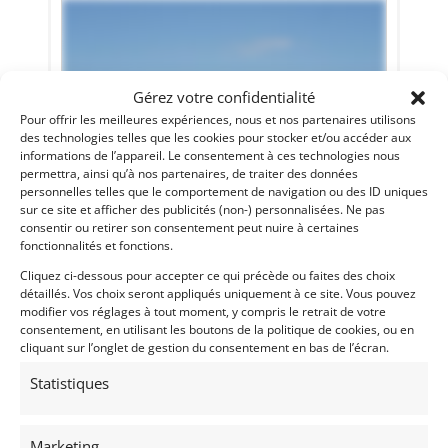
Gérez votre confidentialité
Pour offrir les meilleures expériences, nous et nos partenaires utilisons
des technologies telles que les cookies pour stocker et/ou accéder aux
informations de l’appareil. Le consentement à ces technologies nous
permettra, ainsi qu’à nos partenaires, de traiter des données
personnelles telles que le comportement de navigation ou des ID uniques
sur ce site et afficher des publicités (non-) personnalisées. Ne pas
27
consentir ou retirer son consentement peut nuire à certaines
fonctionnalités et fonctions.
CHEVROLET SPECIAL (1939)
[VENDU]
Cliquez ci-dessous pour accepter ce qui précède ou faites des choix
détaillés. Vos choix seront appliqués uniquement à ce site. Vous pouvez
16 septembre 2021
359 vues
modifier vos réglages à tout moment, y compris le retrait de votre
consentement, en utilisant les boutons de la politique de cookies, ou en
Vends Chevrolet Special basée sur un châssis de 1939.
cliquant sur l’onglet de gestion du consentement en bas de l’écran.
Moteur 6 cylindres, 3600cc, 85cv. Construite en Argentine
dans les années 60, carrosserie entièrement en aluminium,
reproduction du Supercharger Vauxhall Villiard. PTH
Statistiques
régularité FIA en cours.
Vendu par : Mecanicimport
Marketing