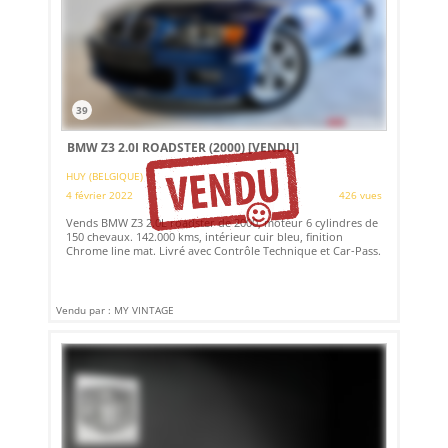
39
BMW Z3 2.0I ROADSTER (2000)
[VENDU]
HUY (BELGIQUE)
4 février 2022
426 vues
Vends BMW Z3 2.0L roadster de 2000, moteur 6 cylindres de
150 chevaux. 142.000 kms, intérieur cuir bleu, finition
Chrome line mat. Livré avec Contrôle Technique et Car-Pass.
Vendu par : MY VINTAGE