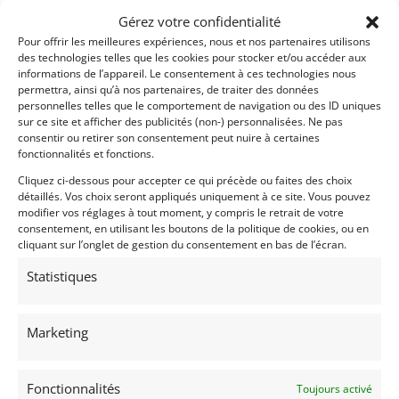
Gérez votre confidentialité
PSD
Pour offrir les meilleures expériences, nous et nos partenaires utilisons
des technologies telles que les cookies pour stocker et/ou accéder aux
informations de l’appareil. Le consentement à ces technologies nous
permettra, ainsi qu’à nos partenaires, de traiter des données
personnelles telles que le comportement de navigation ou des ID uniques
sur ce site et afficher des publicités (non-) personnalisées. Ne pas
consentir ou retirer son consentement peut nuire à certaines
fonctionnalités et fonctions.
Cliquez ci-dessous pour accepter ce qui précède ou faites des choix
7
détaillés. Vos choix seront appliqués uniquement à ce site. Vous pouvez
modifier vos réglages à tout moment, y compris le retrait de votre
PORSCHE 911 2.0L FIA
consentement, en utilisant les boutons de la politique de cookies, ou en
cliquant sur l’onglet de gestion du consentement en bas de l’écran.
MEUDON (FRANCE)
14 septembre 2025
534 vues
Statistiques
Vends Porsche 911 2.0L FIA. Parfaitement entretenue.
L'opportunité d’acquérir une superbe Porsche 911 de
course de 1965 ! Eligible au Tour Auto, au Mans Classic et
surtout au très relevé championnat monotype 2.0L Cup.
Marketing
Vendu par : Historic Cars
Fonctionnalités
Toujours activé