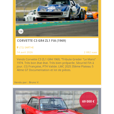
14
CORVETTE C3 GR4 ZL1 FIA (1969)
(72) SARTHE
14 avril 2026
2 882 vues
Vends Corvette C3 ZL1 GR4 1969, "Tribute Greder "Le Mans"
1974. Très bon état état. Très bien préparée. Sécurité FIA à
jour. CG Française, PTH Valide. LMC 2025 35ème Plateau 5
4ème GT Documentation et lot de pièces.
Vendu par : Bruno V.
69 000
€