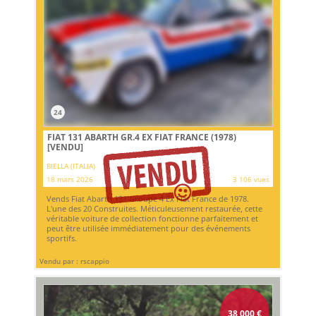
24
FIAT 131 ABARTH GR.4 EX FIAT FRANCE (1978)
[VENDU]
BIELLA (ITALIA)
18 mars 2026
3 106 vues
Vends Fiat Abarth 131 Groupe 4 Ex Fiat France de 1978.
L'une des 20 Construites. Méticuleusement restaurée, cette
véritable voiture de collection fonctionne parfaitement et
peut être utilisée immédiatement pour des événements
sportifs.
Vendu par : rscappio
38 000
€