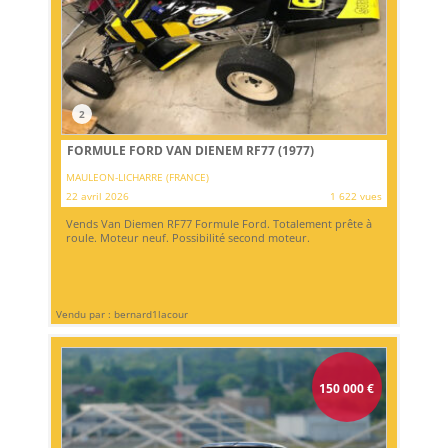
2
FORMULE FORD VAN DIENEM RF77 (1977)
MAULEON-LICHARRE (FRANCE)
22 avril 2026
1 622 vues
Vends Van Diemen RF77 Formule Ford. Totalement prête à
roule. Moteur neuf. Possibilité second moteur.
Vendu par : bernard1lacour
150 000
€