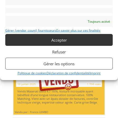
Toujours activé
Gérer {vendor_count} fournisseurs
En savoir plus sur ces finalités
Accepter
Refuser
24
Gérer les options
MASERATI BORA 4.7 100% MATCHING. (1976)
[VENDU]
Politique de cookies
Déclaration de confidentialité
Imprint
REIMS (FRANCE)
10 juillet 2025
1 704 vues
Vends Maserati Bora 4.7 1976, Voiture incroyable ayant
bénéficié d'une longue restauration conservative. 100%
Matching. Vient avec un épais dossier de factures, contrôle
technique vierge, expertise valeur agrée. Carte grise Belge.
Vendu par : Franco LEMBO