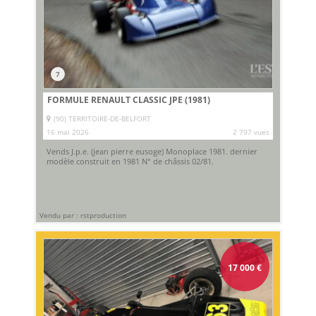
7
FORMULE RENAULT CLASSIC JPE (1981)
(90) TERRITOIRE-DE-BELFORT
16 mai 2026
2 797 vues
Vends J.p.e. (jean pierre eusoge) Monoplace 1981. dernier
modèle construit en 1981 N° de châssis 02/81.
Vendu par : rstproduction
17 000
€