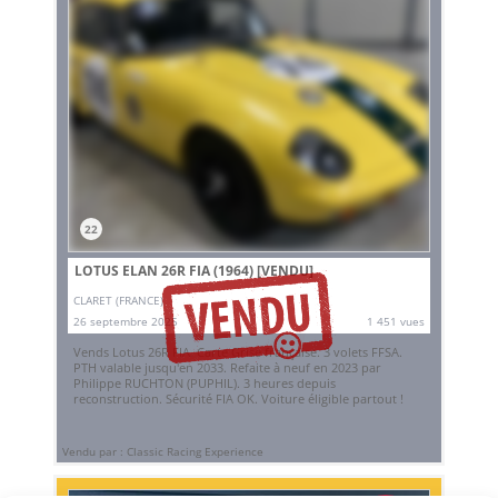
22
LOTUS ELAN 26R FIA (1964)
[VENDU]
CLARET (FRANCE)
26 septembre 2025
1 451 vues
Vends Lotus 26R FIA. Carte Grise française. 3 volets FFSA.
PTH valable jusqu'en 2033. Refaite à neuf en 2023 par
Philippe RUCHTON (PUPHIL). 3 heures depuis
reconstruction. Sécurité FIA OK. Voiture éligible partout !
Vendu par : Classic Racing Experience