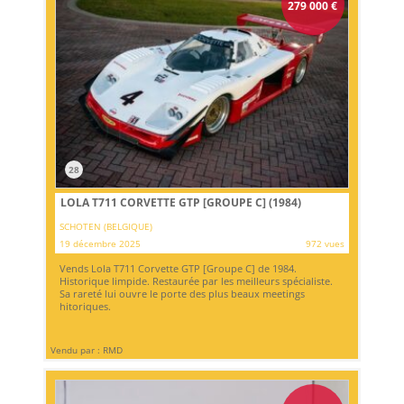
279 000
€
28
LOLA T711 CORVETTE GTP [GROUPE C] (1984)
SCHOTEN (BELGIQUE)
19 décembre 2025
972 vues
Vends Lola T711 Corvette GTP [Groupe C] de 1984.
Historique limpide. Restaurée par les meilleurs spécialiste.
Sa rareté lui ouvre le porte des plus beaux meetings
hitoriques.
Vendu par : RMD