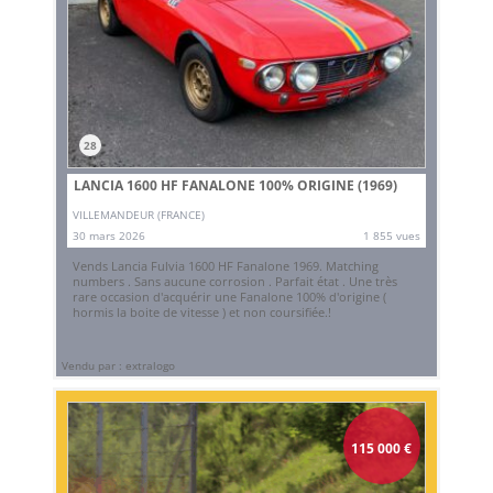
28
LANCIA 1600 HF FANALONE 100% ORIGINE (1969)
VILLEMANDEUR (FRANCE)
30 mars 2026
1 855 vues
Vends Lancia Fulvia 1600 HF Fanalone 1969. Matching
numbers . Sans aucune corrosion . Parfait état . Une très
rare occasion d'acquérir une Fanalone 100% d'origine (
hormis la boite de vitesse ) et non coursifiée.!
Vendu par : extralogo
115 000
€