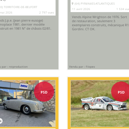
(64) PYRéNéES-ATLANTIQUES
90) TERRITOIRE-DE-BELFORT
11 avril 2026
1 534 vu
mai 2026
2 797 vues
Vends Alpine Wrighton de 1976. Sort
ds J.p.e. (jean pierre eusoge)
de restauration, seulement 3
oplace 1981. dernier modèle
exemplaires construits, mécanique R1
struit en 1981 N° de châssis 02/81.
Gordini. CT OK.
 par : rstproduction
Vendu par : f-lopes
PSD
PSD
4