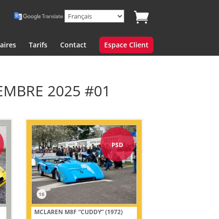
aires
Tarifs
Contact
Espace Client
EMBRE 2025 #01
PSD
16
MCLAREN M8F “CUDDY” (1972)