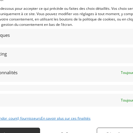
-dessous pour accepter ce qui précède ou faites des choix détaillés. Vos choix se
JAGUAR SEMI LIGHTWEIGHT S 1.5
RD GT40 MK1 (1965)
[VENDU]
 uniquement à ce site. Vous pouvez modifier vos réglages à tout moment, y compr
ERMANY)
 votre consentement, en utilisant les boutons de la politique de cookies, ou en cli
MONACO (MONACO)
octobre 2025
2 082 vues
e gestion du consentement en bas de l’écran.
27 octobre 2025
328 vu
ds Ford GT40 MK1 FIA. La voiture
tiques
Vends Jaguar E Cabriolet série 1.5 de
ale pour gagner les 6 heures de
1967, préparée semi lightweight. Notr
! Il s'agit du clone parfait de la
modèle est doté de tous les attributs
ture ayant réalisé 3 fois la pole et
des fameuses Semi Lightweight. IL est
né la fameuse épreuve au
en état quasi concours. Peut être l'un
ssement général.
ing
des plus belles sur le marché actuel.
onnalités
Toujour
 par : Mike VAN THIEL
Vendu par : DPM Motors
Toujour
ndor_count} fournisseurs
En savoir plus sur ces finalités