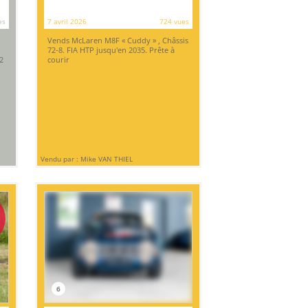
es
7 avril 2026
724 vues
Vends McLaren M8F « Cuddy » , Châssis
72-8. FIA HTP jusqu'en 2035. Prête à
2
courir
Vendu par : Mike VAN THIEL
6