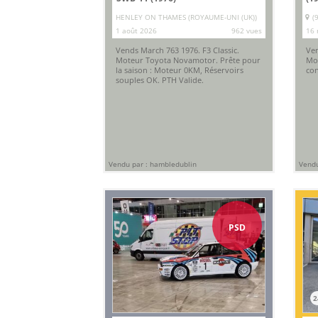
HENLEY ON THAMES (ROYAUME-UNI (UK))
(
1 août 2026
962 vues
16 
Vends March 763 1976. F3 Classic.
Ven
Moteur Toyota Novamotor. Prête pour
Mon
la saison : Moteur 0KM, Réservoirs
con
souples OK. PTH Valide.
Vendu par : hambledublin
Vendu
PSD
2