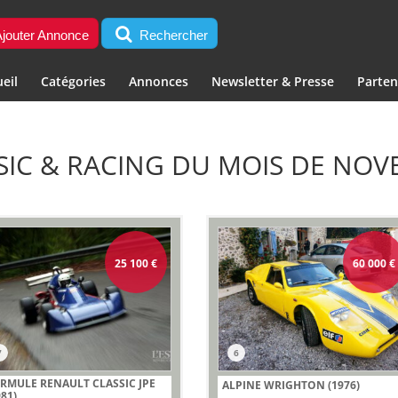
jouter Annonce
Rechercher
eil
Catégories
Annonces
Newsletter & Presse
Parten
SIC & RACING DU MOIS DE NOV
25 100
€
60 000
€
7
6
RMULE RENAULT CLASSIC JPE
ALPINE WRIGHTON (1976)
981)