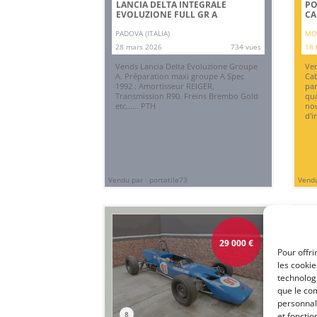
LANCIA DELTA INTEGRALE
PO
EVOLUZIONE FULL GR A
CA
PADOVA (ITALIA)
MO
28 mars 2026
734 vues
18 
Vends Lancia Delta Evoluzione Groupe
Ven
A. Préparation maxi groupe A Spec
Cab
1992 : Amortisseur REIGER,
par
Transmission R90. Freins Brembo Gold
qua
etc...... PTH
nou
d'i
Vendu par : portatile73
Vendu
29 000
€
Pour offri
les cooki
technologi
que le com
personnal
8
1
et fonctio