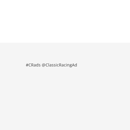
#CRads @ClassicRacingAd