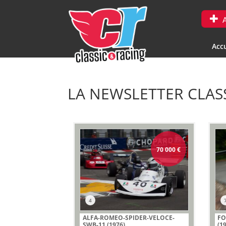
A
Accu
LA NEWSLETTER CLAS
70 000
€
4
ALFA-ROMEO-SPIDER-VELOCE-
FO
SWB-11 (1976)
(1