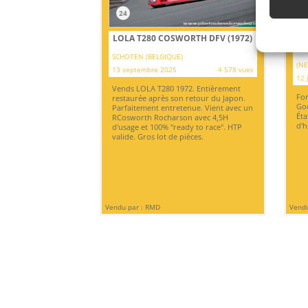
24
2
FO
LOLA T280 COSWORTH DFV (1972)
[V
SCHOTEN (BELGIQUE)
(N
13 septembre 2025
4 578 vues
12 
Vends LOLA T280 1972. Entièrement
For
restaurée après son retour du Japon.
Goo
Parfaitement entretenue. Vient avec un
Éta
RCosworth Rocharson avec 4,5H
d'h
d'usage et 100% "ready to race". HTP
valide. Gros lot de pièces.
Vendu par : RMD
Vendu