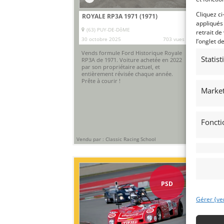
Cliquez ci
ROYALE RP3A 1971 (1971)
FO
appliqués
(63) PUY-DE-DôME
(G
retrait de
30 octobre 2025
703 vues
29 
l’onglet d
Vends formule Ford Historique Royale
Ven
Statis
RP3A de 1971. Voiture achetée en 2022
idé
par son propriétaire actuel, et
SPA
entièrement révisée chaque année.
voi
Prête à courir !
gag
cla
Market
Foncti
Vendu par : Classic Racing School
Vendu
PSD
Gérer {ve