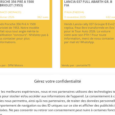
RSCHE 356 PRÉ A 1500
LANCIA 037 FULL ABARTH GR. B
BRIOLET (1953)
FIA
NACO (MONACO)
ITALIA (PADOVA)
février 2026
382 vues
3 novembre 2025
632 vu
ds Porsche 356 Pré A 1500
Vends Lancia rally 037 Groupe B Evo2
riolet de 1953. Notre modèle
replica. Peut être transformée en Evo
fait sous tout angle mérite la
pour le Tour Auto 2026. La voiture
lification "concours". N'hésitez pas à
vient avec son PTH ! Pour toute
s contacter pour plus
information, merci de nosu contacter
nformations.
par mail et/ WhatsApp.
 par : DPM Motors
Vendu par : portatile73
Gérez votre confidentialité
PSD
r les meilleures expériences, nous et nos partenaires utilisons des technologies t
es pour stocker et/ou accéder aux informations de l’appareil. Le consentement à 
es nous permettra, ainsi qu’à nos partenaires, de traiter des données personnell
portement de navigation ou des ID uniques sur ce site et afficher des publicités 
isées. Ne pas consentir ou retirer son consentement peut nuire à certaines fonct
2
7
ns.