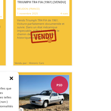
TRIUMPH TR4 FIA (1961)
[VENDU]
MEUDON (FRANCE)
1 novembre 2025
4 vues
es
Vends Triumph TR4 FIA de 1961.
Voiture parfaitement documentée et
1
suivie. Dans un état mécanique
impeccable, prête à reprendre le
chemin des grandes épreuves
historiques européennes.
Vendu par : Historic Cars
PSD
elles que
ces
es telles
(non-)
ionnalités
5