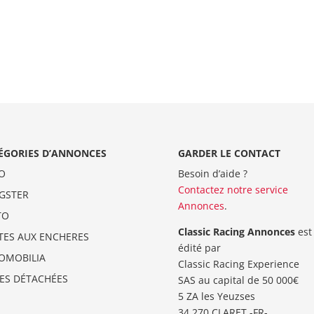
ÉGORIES D’ANNONCES
GARDER LE CONTACT
O
Besoin d’aide ?
Contactez notre service
GSTER
Annonces
.
TO
Classic Racing Annonces
est
TES AUX ENCHERES
édité par
OMOBILIA
Classic Racing Experience
CES DÉTACHÉES
SAS au capital de 50 000€
5 ZA les Yeuzses
34 270 CLARET -FR-