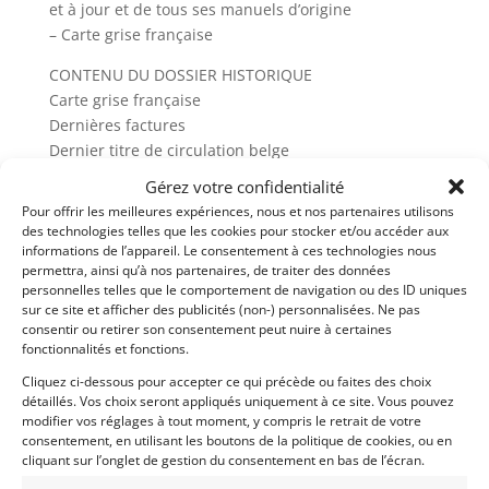
et à jour et de tous ses manuels d’origine
– Carte grise française
CONTENU DU DOSSIER HISTORIQUE
Carte grise française
Dernières factures
Dernier titre de circulation belge
Certificat de conformité
Gérez votre confidentialité
Rapport Histovec
Pour offrir les meilleures expériences, nous et nos partenaires utilisons
Carnet d’entretien
des technologies telles que les cookies pour stocker et/ou accéder aux
Manuels et livrets d’origine
informations de l’appareil. Le consentement à ces technologies nous
permettra, ainsi qu’à nos partenaires, de traiter des données
personnelles telles que le comportement de navigation ou des ID uniques
Véhicule visible dans notre showroom de 1000m2
sur ce site et afficher des publicités (non-) personnalisées. Ne pas
situé aux portes de Lyon.
consentir ou retirer son consentement peut nuire à certaines
Descriptif complet & photos de détails à retrouver
fonctionnalités et fonctions.
sur notre site internet dans la rubrique AUTOS.
Cliquez ci-dessous pour accepter ce qui précède ou faites des choix
Financement possible.
détaillés. Vos choix seront appliqués uniquement à ce site. Vous pouvez
modifier vos réglages à tout moment, y compris le retrait de votre
consentement, en utilisant les boutons de la politique de cookies, ou en
Demandez une expertise de ce modèle
cliquant sur l’onglet de gestion du consentement en bas de l’écran.