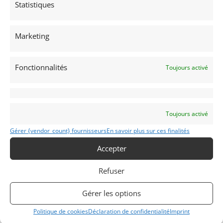
Statistiques
Partager cette annonce
Marketing
Fonctionnalités
Toujours activé
Voir les 76 annonces de
Mecanic Gallery
Publié: 21 juin 2022 (il y a 4 ans)
Toujours activé
AUTO
Gérer {vendor_count} fournisseurs
En savoir plus sur ces finalités
Voitures de collection
Anglaises
Accepter
Refuser
XK 5.0 V8
Gérer les options
2011
Politique de cookies
Déclaration de confidentialité
Imprint