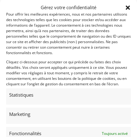
L’ensemble des factures de pièces, de préparation et
Gérez votre confidentialité
d’entretien depuis sa mise en circulation
Pour offrir les meilleures expériences, nous et nos partenaires utilisons
des technologies telles que les cookies pour stocker et/ou accéder aux
LOT DE BORD
informations de l’appareil. Le consentement à ces technologies nous
Side-screens noirs avec rétroviseurs et repose-
permettra, ainsi qu’à nos partenaires, de traiter des données
coudes
personnelles telles que le comportement de navigation ou des ID uniques
sur ce site et afficher des publicités (non-) personnalisées. Ne pas
Bikini noir
consentir ou retirer son consentement peut nuire à certaines
Demi-portes vertes
fonctionnalités et fonctions.
Couvre-tonneau vert
Cliquez ci-dessous pour accepter ce qui précède ou faites des choix
Couvre-tonneau compartiment arrière vert
détaillés. Vos choix seront appliqués uniquement à ce site. Vous pouvez
Jeu de Harnais Luke noir
modifier vos réglages à tout moment, y compris le retrait de votre
consentement, en utilisant les boutons de la politique de cookies, ou en
Véhicule visible dans notre showroom de 1000m2
cliquant sur l’onglet de gestion du consentement en bas de l’écran.
situé aux portes de Lyon.
Statistiques
Descriptif complet & photos de détails à retrouver
sur notre site internet dans la rubrique AUTOS.
Financement possible.
Marketing
Demandez une expertise de ce modèle
Fonctionnalités
Toujours activé