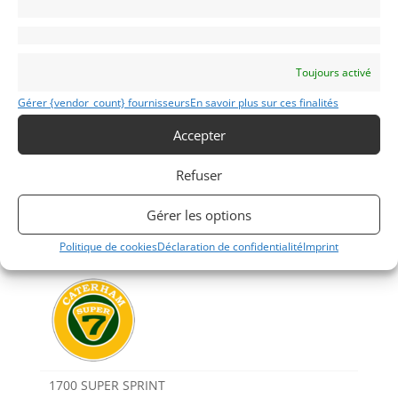
Partager cette annonce
Toujours activé
Gérer {vendor_count} fournisseurs
En savoir plus sur ces finalités
Accepter
Voir les 76 annonces de
Mecanic Gallery
Refuser
Publié: 24 juin 2022 (il y a 4 ans)
Gérer les options
AUTO
Voitures de collection
Politique de cookies
Déclaration de confidentialité
Imprint
Anglaises
1700 SUPER SPRINT