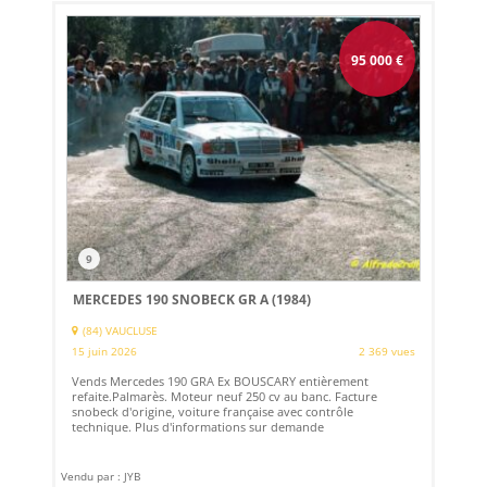
95 000
€
9
MERCEDES 190 SNOBECK GR A (1984)
(84) VAUCLUSE
15 juin 2026
2 369 vues
Vends Mercedes 190 GRA Ex BOUSCARY entièrement
refaite.Palmarès. Moteur neuf 250 cv au banc. Facture
snobeck d'origine, voiture française avec contrôle
technique. Plus d'informations sur demande
Vendu par : JYB