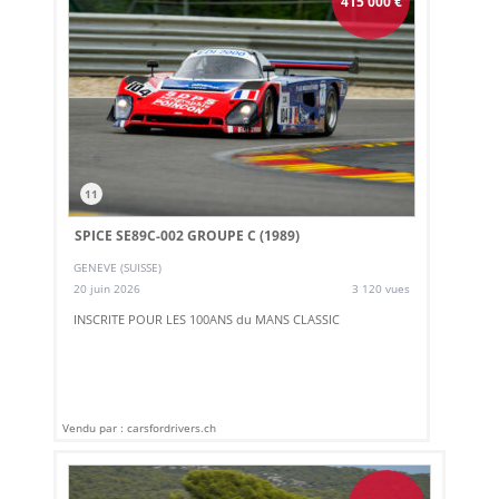
415 000
€
11
SPICE SE89C-002 GROUPE C (1989)
GENEVE (SUISSE)
20 juin 2026
3 120 vues
INSCRITE POUR LES 100ANS du MANS CLASSIC
Vendu par : carsfordrivers.ch