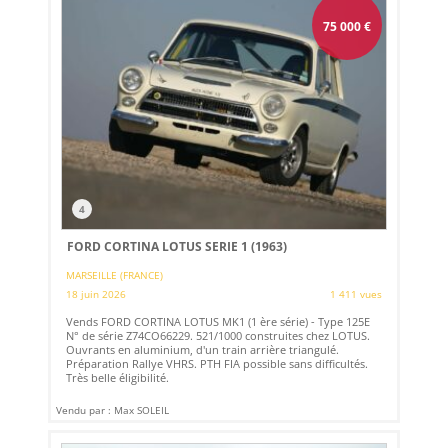
75 000
€
4
FORD CORTINA LOTUS SERIE 1 (1963)
MARSEILLE (FRANCE)
18 juin 2026
1 411 vues
Vends FORD CORTINA LOTUS MK1 (1 ère série) - Type 125E
N° de série Z74CO66229. 521/1000 construites chez LOTUS.
Ouvrants en aluminium, d'un train arrière triangulé.
Préparation Rallye VHRS. PTH FIA possible sans difficultés.
Très belle éligibilité.
Vendu par : Max SOLEIL