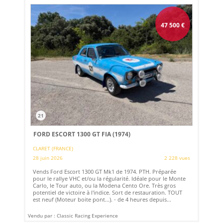
47 500
€
21
FORD ESCORT 1300 GT FIA (1974)
CLARET (FRANCE)
28 juin 2026
2 228 vues
Vends Ford Escort 1300 GT Mk1 de 1974. PTH. Préparée
pour le rallye VHC et/ou la régularité. Idéale pour le Monte
Carlo, le Tour auto, ou la Modena Cento Ore. Très gros
potentiel de victoire à l'indice. Sort de restauration. TOUT
est neuf (Moteur boite pont...). - de 4 heures depuis...
Vendu par : Classic Racing Experience