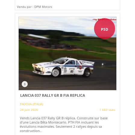
Vendu par : DPM Motors
PSD
3
LANCIA 037 RALLY GR B FIA REPLICA
PADOVA (ITALIA)
24 juin 2026
1 660 vues
Vends Lancia 037 Rally GR B réplica. Construite sur base
d'une Lancia Bêta Montecarlo. PTH FIA ​​incluant les
évolutions maximales. Seulement 2 rallyes depuis sa
construction..