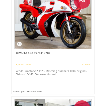
PSD
11
BIMOTA SB2 1978 (1978)
3 juillet 2026
17 vues
Vends Bimota Sb2 1978. Matching numbers 100% original.
Châssis 15/140. Etat exceptionnel !
Vendu par : Franco LEMBO