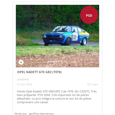
PSD
4
OPEL KADETT GTE GR2 (1976)
SURGèRES
27 juin 2026
281 vues
Vends Opel Kadett GTE GROUPE 2 de 1976. (Ex CAZOT). Très
bien préparée. PTH 2034. Très important lot de pièces
détachées. Le prix intègre la voiture et son lot de pièces
comprenant une caisse.
Vendu par : geoffrey.desmereau