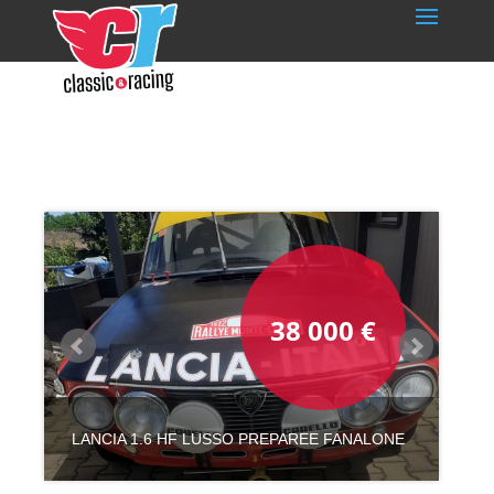
38 000
PSD
€
LANCIA 1.6 HF LUSSO PREPAREE FANALONE
F1 FOOTWORK A11C-02