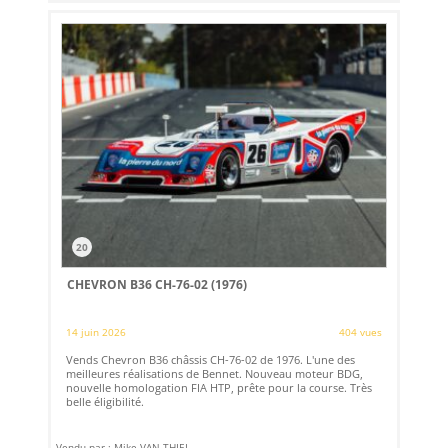
20
CHEVRON B36 CH-76-02 (1976)
14 juin 2026
404 vues
Vends Chevron B36 châssis CH-76-02 de 1976. L'une des
meilleures réalisations de Bennet. Nouveau moteur BDG,
nouvelle homologation FIA HTP, prête pour la course. Très
belle éligibilité.
Vendu par : Mike VAN THIEL