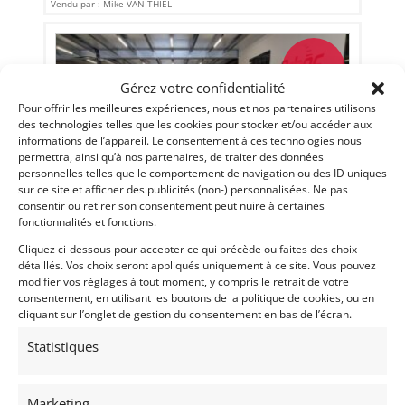
Vendu par : Mike VAN THIEL
PSD
Gérez votre confidentialité
Pour offrir les meilleures expériences, nous et nos partenaires utilisons
des technologies telles que les cookies pour stocker et/ou accéder aux
informations de l’appareil. Le consentement à ces technologies nous
permettra, ainsi qu’à nos partenaires, de traiter des données
personnelles telles que le comportement de navigation ou des ID uniques
sur ce site et afficher des publicités (non-) personnalisées. Ne pas
consentir ou retirer son consentement peut nuire à certaines
fonctionnalités et fonctions.
13
Cliquez ci-dessous pour accepter ce qui précède ou faites des choix
détaillés. Vos choix seront appliqués uniquement à ce site. Vous pouvez
PEUGEOT 504 GR 4
modifier vos réglages à tout moment, y compris le retrait de votre
(95) VAL-D'OISE
consentement, en utilisant les boutons de la politique de cookies, ou en
cliquant sur l’onglet de gestion du consentement en bas de l’écran.
25 juin 2026
1 214 vues
Orhès Racing propose à la vente ou en location une
Statistiques
Peugeot 504 Gr.4. Prix : Nous consulter pour achat ou
location
Marketing