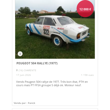
12 000
€
3
PEUGEOT 504 RALLYE (1977)
(16) CHARENTE
17 juin 2026
1 198 vues
Vends Peugeot 504 rallye de 1977. Très bon état, PTH en
cours mais PT FFSA groupe S déjà ok. Moteur neuf.
Vendu par : franck