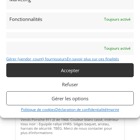
Vendu par : Orhès Racing
Fonctionnalités
Toujours activé
105 000
€
Toujours activé
Gérer {vendor_count} fournisseurs
En savoir plus sur ces finalités
Accepter
Refuser
7
PORSCHE 911 2L (1968)
Gérer les options
MONACO (MONACO)
Politique de cookies
Déclaration de confidentialité
Imprint
25 juin 2026
3 087 vues
Vends Porsche 911 2l de 1968. Couleur blanc cassé, intérieur
tissu noir : Equipée rallye VHRS: Sièges baquet, arceau,
harnais de sécurité. TBEG. Merci de nous contacter pour
plus d'informations