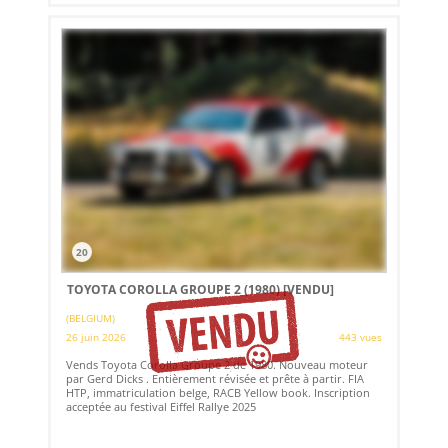
20
TOYOTA COROLLA GROUPE 2 (1980)
[VENDU]
(BELGIUM)
26 juin 2026
443 vues
Vends Toyota Corolla Groupe 2 de 1980. Nouveau moteur
par Gerd Dicks . Entièrement révisée et prête à partir. FIA
HTP, immatriculation belge, RACB Yellow book. Inscription
acceptée au festival Eiffel Rallye 2025