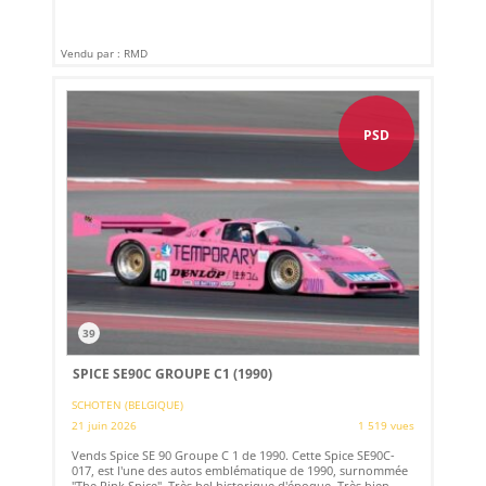
Vendu par : RMD
PSD
39
SPICE SE90C GROUPE C1 (1990)
SCHOTEN (BELGIQUE)
21 juin 2026
1 519 vues
Vends Spice SE 90 Groupe C 1 de 1990. Cette Spice SE90C-
017, est l'une des autos emblématique de 1990, surnommée
"The Pink Spice". Très bel historique d'époque. Très bien