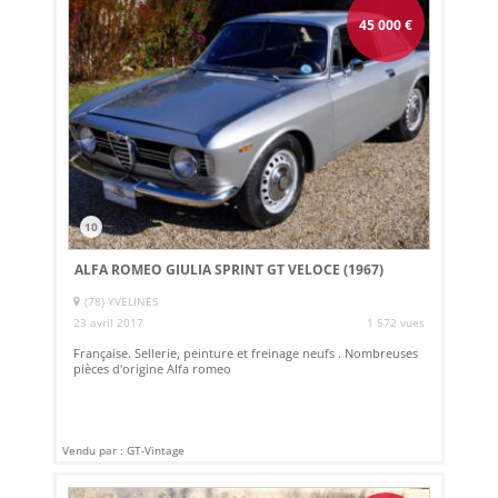
45 000
€
10
ALFA ROMEO GIULIA SPRINT GT VELOCE (1967)
(78) YVELINES
23 avril 2017
1 572 vues
Française. Sellerie, peinture et freinage neufs . Nombreuses
pièces d'origine Alfa romeo
Vendu par : GT-Vintage