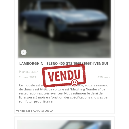
4
LAMBORGHINI ISLERO 400 GTS 1969 (1969)
[VENDU]
BARCELONA
2 mars 2017
625 vues
Ce modèle est sorti de l'usine en Août 1969, sous le numéro
de châssis est 6486. La voiture est "Matching Numbers" La
restauration est très avancée. Nous estimons le délai de
livraison à 5 mois en fonction des spécifications choisies par
son futur propriétaire.
Vendu par : AUTO STORICA