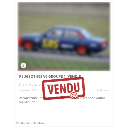
2
PEUGEOT 505 V6 GROUPE 1
[VENDU]
(31) HAUTE-GARONNE
7 janvier 2017
1 434 vues
Reconstruite intégralement. Prête à courir Trophée Antho
ou Groupe 1...
Vendu par : christian