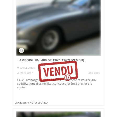
12
LAMBORGHINI 400 GT 1967 (1967)
[VENDU]
BARCELONA
2 mars 2017
388 vues
Celle Lamborghini 400 GT a été entièrement restaurée aux
spécifications d'usine. Etat concours, prête à prendre la
route !
Vendu par : AUTO STORICA