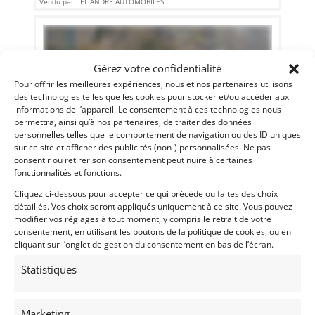
Vendu par : ELIANDRE AUTOMOBILES
Gérez votre confidentialité
Pour offrir les meilleures expériences, nous et nos partenaires utilisons
des technologies telles que les cookies pour stocker et/ou accéder aux
informations de l’appareil. Le consentement à ces technologies nous
permettra, ainsi qu’à nos partenaires, de traiter des données
personnelles telles que le comportement de navigation ou des ID uniques
sur ce site et afficher des publicités (non-) personnalisées. Ne pas
consentir ou retirer son consentement peut nuire à certaines
fonctionnalités et fonctions.
5
Cliquez ci-dessous pour accepter ce qui précède ou faites des choix
détaillés. Vos choix seront appliqués uniquement à ce site. Vous pouvez
JAGUAR XJS CABRIOLET 4.0 (1995)
[VENDU]
modifier vos réglages à tout moment, y compris le retrait de votre
(75) PARIS
consentement, en utilisant les boutons de la politique de cookies, ou en
23 avril 2017
1 370 vues
cliquant sur l’onglet de gestion du consentement en bas de l’écran.
V8 4.L. Import US, jantes 17", radars de recul, sièges
Statistiques
électriques à mémoire, boîte automatique, très bel état
Marketing