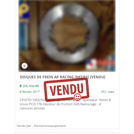
2
DISQUES DE FREIN AP RACING [NEUFS]
[VENDU]
(58) NIèVRE
8 février 2017
651 vues
CP3770-1002/3G4 Ø277 ep 16 mm Ø 277 épaisseur 16mm 8
trous PCD 176 Hauteur de friction D45 Rainurage : 4
rainures droites
Vendu par : Danielsonequipement