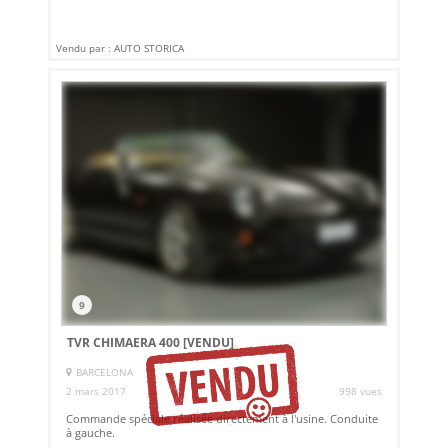
Vendu par : AUTO STORICA
9
TVR CHIMAERA 400
[VENDU]
BARCELONA
2 mars 2017
998 vues
Commande spéciale réalisée directement à l'usine. Conduite
à gauche.