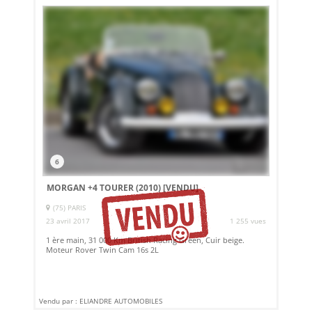
6
MORGAN +4 TOURER (2010)
[VENDU]
(75) PARIS
23 avril 2017
1 255 vues
1 ère main, 31 000 Km British Racing Green, Cuir beige.
Moteur Rover Twin Cam 16s 2L
Vendu par : ELIANDRE AUTOMOBILES