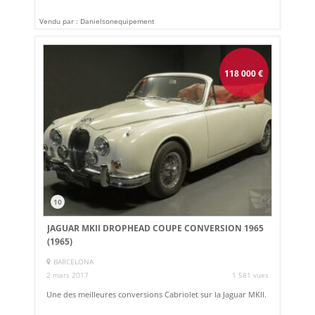
Vendu par : Danielsonequipement
118 000
€
10
JAGUAR MKII DROPHEAD COUPE CONVERSION 1965
(1965)
BARCELONA
2 mars 2017
1 581 vues
Une des meilleures conversions Cabriolet sur la Jaguar MKII.