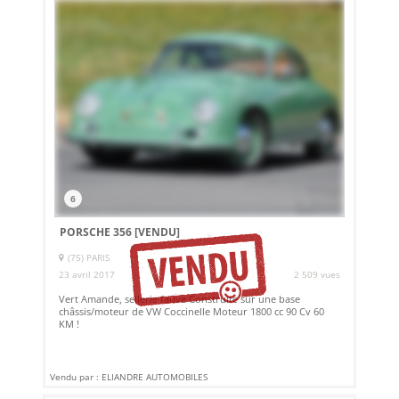
6
PORSCHE 356
[VENDU]
(75) PARIS
23 avril 2017
2 509 vues
Vert Amande, sellerie fauve Construite sur une base
châssis/moteur de VW Coccinelle Moteur 1800 cc 90 Cv 60
KM !
Vendu par : ELIANDRE AUTOMOBILES