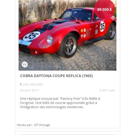
89 000
€
11
COBRA DAYTONA COUPE REPLICA (1965)
(78) YVELINES
23 avril 2017
5 097 vues
Une réplique conçue par "Factory Five" très fidèle à
l'original. Une bête de course apprivoisée grâce à
l'intégration des technologies modernes.
Vendu par : GT-Vintage