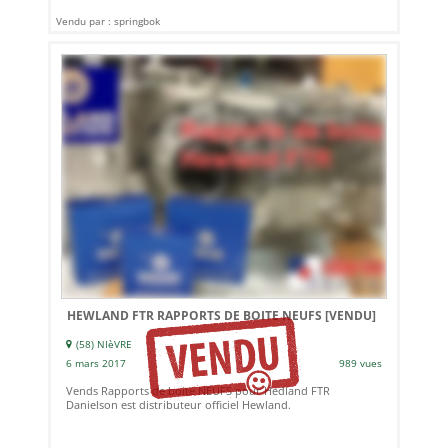
Vendu par : springbok
HEWLAND FTR RAPPORTS DE BOITE NEUFS
[VENDU]
(58) NIèVRE
6 mars 2017
989 vues
Vends Rapports de boite NEUFS pour Hedland FTR
Danielson est distributeur officiel Hewland.