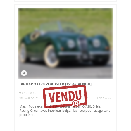
6
JAGUAR XK120 ROADSTER (1954)
[VENDU]
(75) PARIS
23 avril 2017
1 227 vues
Magnifique exemplaire de toaster Jaguar XK120, British
Racing Green avec intérieur beige, fiablisée pour usage sans
problème.