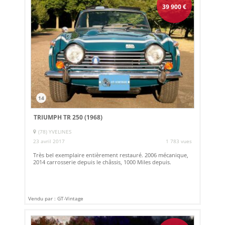
39 900
€
14
TRIUMPH TR 250 (1968)
(78) YVELINES
23 avril 2017
1 783 vues
Très bel exemplaire entièrement restauré. 2006 mécanique,
2014 carrosserie depuis le châssis, 1000 Miles depuis.
Vendu par : GT-Vintage