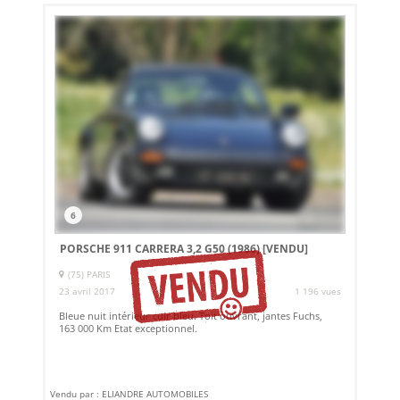
6
PORSCHE 911 CARRERA 3,2 G50 (1986)
[VENDU]
(75) PARIS
23 avril 2017
1 196 vues
Bleue nuit intérieur cuir bleu. Toit ouvrant, jantes Fuchs,
163 000 Km Etat exceptionnel.
Vendu par : ELIANDRE AUTOMOBILES