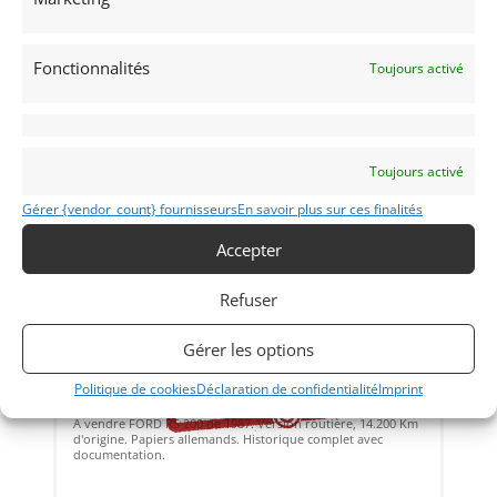
Vendu par : ELIANDRE AUTOMOBILES
Fonctionnalités
Toujours activé
Toujours activé
Gérer {vendor_count} fournisseurs
En savoir plus sur ces finalités
Accepter
Refuser
6
FORD RS 200 (1987)
[VENDU]
Gérer les options
ISERNHAGEN (ALLEMAGNE)
Politique de cookies
Déclaration de confidentialité
Imprint
14 avril 2017
1 444 vues
A vendre FORD RS 200 de 1987. Version routière, 14.200 Km
d'origine. Papiers allemands. Historique complet avec
documentation.