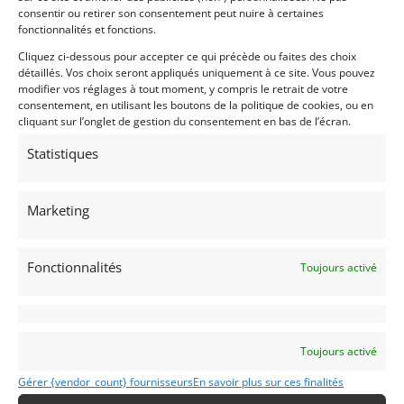
consentir ou retirer son consentement peut nuire à certaines
fonctionnalités et fonctions.
Cliquez ci-dessous pour accepter ce qui précède ou faites des choix
détaillés. Vos choix seront appliqués uniquement à ce site. Vous pouvez
modifier vos réglages à tout moment, y compris le retrait de votre
consentement, en utilisant les boutons de la politique de cookies, ou en
cliquant sur l’onglet de gestion du consentement en bas de l’écran.
Statistiques
16
MCLAREN M8F “CUDDY” (1972)
Marketing
7 avril 2026
724 vues
Vends McLaren M8F « Cuddy » , Châssis 72-8. FIA HTP
Fonctionnalités
Toujours activé
jusqu'en 2035. Prête à courir
Vendu par : Mike VAN THIEL
Toujours activé
Gérer {vendor_count} fournisseurs
En savoir plus sur ces finalités
75 000
€