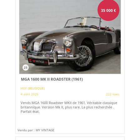
35 000
€
25
MGA 1600 MK II ROADSTER (1961)
HUY (BELGIQUE)
4 avril 2026
222 vues
Vends MGA 1600 Roadster MKII de 1961. Véritable classique
britannique. Version Mk II, plus rare. La plus recherchée .
Parfait état.
Vendu par : MY VINTAGE