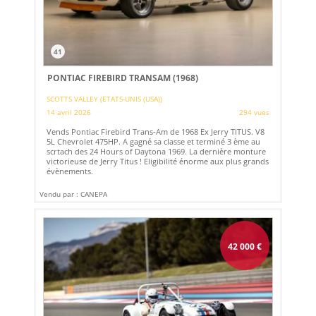
41
PONTIAC FIREBIRD TRANSAM (1968)
SCOTTS VALLEY (ETATS-UNIS (USA))
14 avril 2026
294 vues
Vends Pontiac Firebird Trans-Am de 1968 Ex Jerry TITUS. V8
5L Chevrolet 475HP. A gagné sa classe et terminé 3 ème au
scrtach des 24 Hours of Daytona 1969. La dernière monture
victorieuse de Jerry Titus ! Eligibilité énorme aux plus grands
évènements.
Vendu par : CANEPA
42 000
€