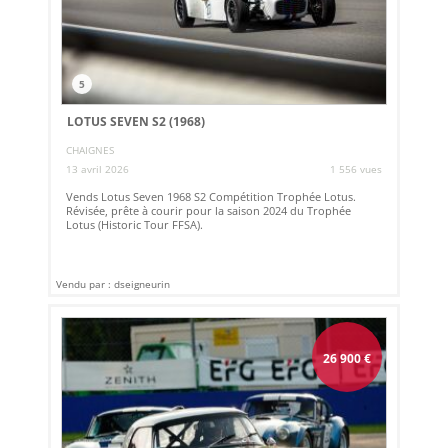
5
LOTUS SEVEN S2 (1968)
CHAIGNES
13 avril 2026
1 556 vues
Vends Lotus Seven 1968 S2 Compétition Trophée Lotus.
Révisée, prête à courir pour la saison 2024 du Trophée
Lotus (Historic Tour FFSA).
Vendu par : dseigneurin
26 900
€