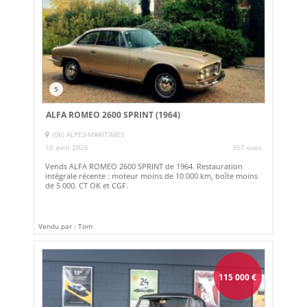
5
ALFA ROMEO 2600 SPRINT (1964)
(06) ALPES-MARITIMES
10 avril 2026
357 vues
Vends ALFA ROMEO 2600 SPRINT de 1964. Restauration
intégrale récente : moteur moins de 10 000 km, boîte moins
de 5 000. CT OK et CGF.
Vendu par : Tom
115 000
€