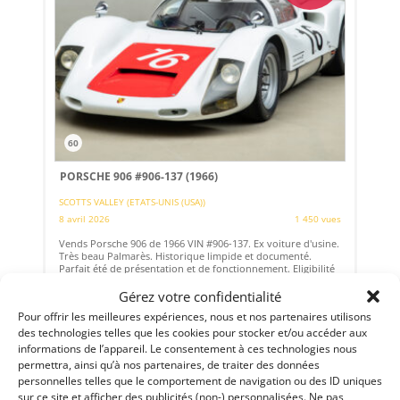
60
PORSCHE 906 #906-137 (1966)
SCOTTS VALLEY (ETATS-UNIS (USA))
8 avril 2026
1 450 vues
Vends Porsche 906 de 1966 VIN #906-137. Ex voiture d'usine.
Très beau Palmarès. Historique limpide et documenté.
Parfait été de présentation et de fonctionnement. Eligibilité
extraordinaire aux plus belles manifestations sportives ou
de collection;
Gérez votre confidentialité
Pour offrir les meilleures expériences, nous et nos partenaires utilisons
Vendu par : CANEPA
des technologies telles que les cookies pour stocker et/ou accéder aux
informations de l’appareil. Le consentement à ces technologies nous
permettra, ainsi qu’à nos partenaires, de traiter des données
personnelles telles que le comportement de navigation ou des ID uniques
PSD
sur ce site et afficher des publicités (non-) personnalisées. Ne pas