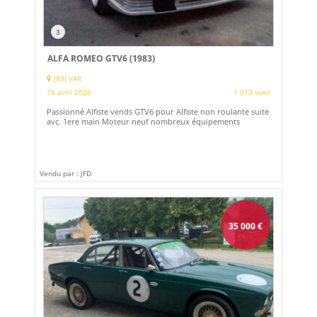
3
ALFA ROMEO GTV6 (1983)
(83) VAR
16 avril 2026
1 013 vues
Passionné Alfiste vends GTV6 pour Alfiste non roulante suite
avc. 1ere main Moteur neuf nombreux équipements
Vendu par : JFD
35 000
€