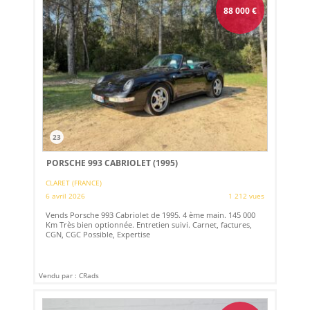
88 000
€
23
PORSCHE 993 CABRIOLET (1995)
CLARET (FRANCE)
6 avril 2026
1 212 vues
Vends Porsche 993 Cabriolet de 1995. 4 ème main. 145 000
Km Très bien optionnée. Entretien suivi. Carnet, factures,
CGN, CGC Possible, Expertise
Vendu par : CRads