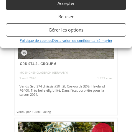
Accepter
Refuser
Gérer les options
Politique de cookies
Déclaration de confidentialité
Imprint
15
GRD S74 2L GROUP 6
MOENCHENGLADBACH (GERMANY)
7 avril 2026
1 737 vues
Vends Grd S74 châssis #50 . 2L Cosworth BDG, Hewland
FG400. Très belle éligibilité. Dans l'état ou prête pour la
saison 2024.
Vendu par : Biehl Racing