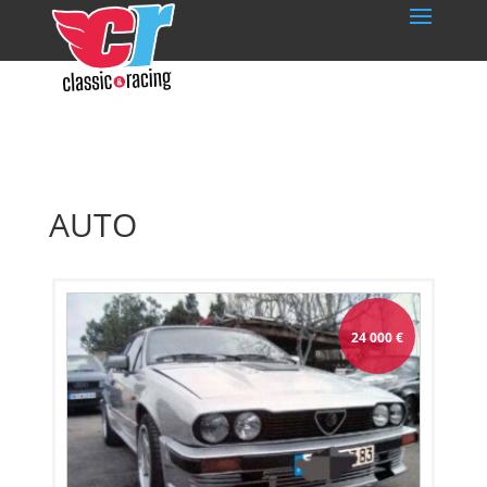
AUTO
24 000
€