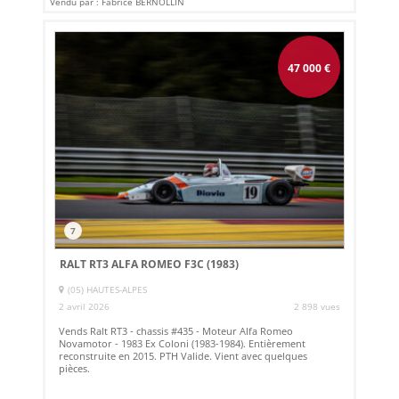
Vendu par : Fabrice BERNOLLIN
47 000
€
7
RALT RT3 ALFA ROMEO F3C (1983)
(05) HAUTES-ALPES
2 avril 2026
2 898 vues
Vends Ralt RT3 - chassis #435 - Moteur Alfa Romeo
Novamotor - 1983 Ex Coloni (1983-1984). Entièrement
reconstruite en 2015. PTH Valide. Vient avec quelques
pièces.