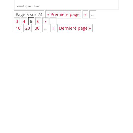
Vendu par : lvm
Page 5 sur 74
« Première page
«
…
3
4
5
6
7
…
10
20
30
…
»
Dernière page »