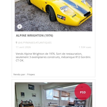
6
ALPINE WRIGHTON (1976)
(64) PYRéNéES-ATLANTIQUES
11 avril 2026
1 534 vues
Vends Alpine Wrighton de 1976. Sort de restauration,
seulement 3 exemplaires construits, mécanique R12 Gordini.
CT OK.
Vendu par : f-lopes
PSD