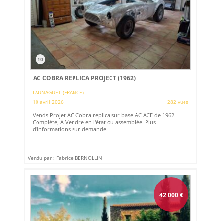
10
AC COBRA REPLICA PROJECT (1962)
LAUNAGUET (FRANCE)
10 avril 2026
282 vues
Vends Projet AC Cobra replica sur base AC ACE de 1962.
Complète, A Vendre en l'état ou assemblée. Plus
d'informations sur demande.
Vendu par : Fabrice BERNOLLIN
42 000
€