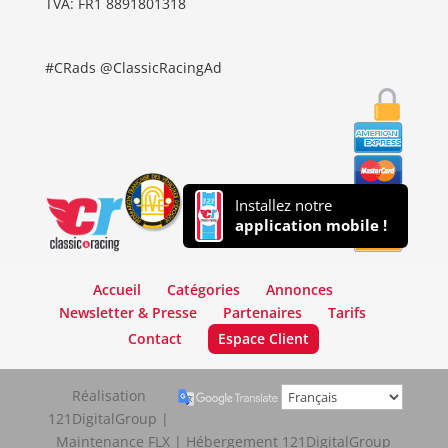
TVA: FR1 8891801318
#CRads @ClassicRacingAd
Installez notre
application mobile !
Accueil
Catégories
Annonces
Newsletter & Presse
Partenaires
Tarifs
Contact
Espace Client
Réalisation
121DigitalGroup |
Maintenance FLX | Hébergement 121DigitalGroup