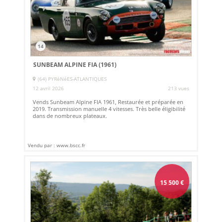
14
SUNBEAM ALPINE FIA (1961)
(64) PYRéNéES-ATLANTIQUES
12 avril 2026
213 vues
Vends Sunbeam Alpine FIA 1961, Restaurée et préparée en
2019. Transmission manuelle 4 vitesses. Très belle éligibilité
dans de nombreux plateaux.
Vendu par : www.bscc.fr
15 500
€