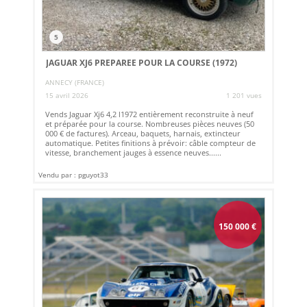
5
JAGUAR XJ6 PREPAREE POUR LA COURSE (1972)
ANNECY (FRANCE)
15 avril 2026
1 201 vues
Vends Jaguar Xj6 4,2 l1972 entièrement reconstruite à neuf
et préparée pour la course. Nombreuses pièces neuves (50
000 € de factures). Arceau, baquets, harnais, extincteur
automatique. Petites finitions à prévoir: câble compteur de
vitesse, branchement jauges à essence neuves......
Vendu par : pguyot33
150 000
€