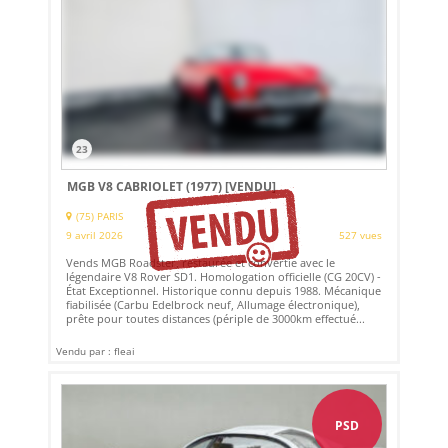
23
MGB V8 CABRIOLET (1977)
[VENDU]
(75) PARIS
9 avril 2026
527 vues
Vends MGB Roadster, restaurée et convertie avec le
légendaire V8 Rover SD1. Homologation officielle (CG 20CV) -
État Exceptionnel. Historique connu depuis 1988. Mécanique
fiabilisée (Carbu Edelbrock neuf, Allumage électronique),
prête pour toutes distances (périple de 3000km effectué...
Vendu par : fleai
PSD