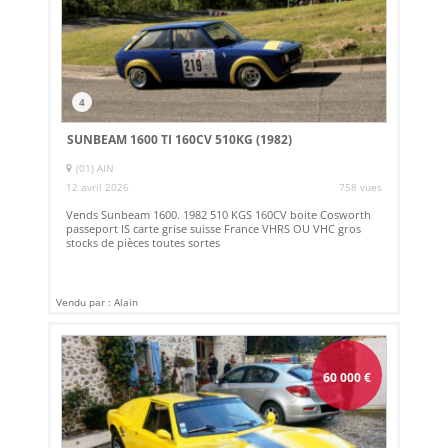
4
SUNBEAM 1600 TI 160CV 510KG (1982)
(01) AIN
12 avril 2026
758 vues
Vends Sunbeam 1600. 1982 510 KGS 160CV boite Cosworth
passeport IS carte grise suisse France VHRS OU VHC gros
stocks de pièces toutes sortes
Vendu par : Alain
60 000
€