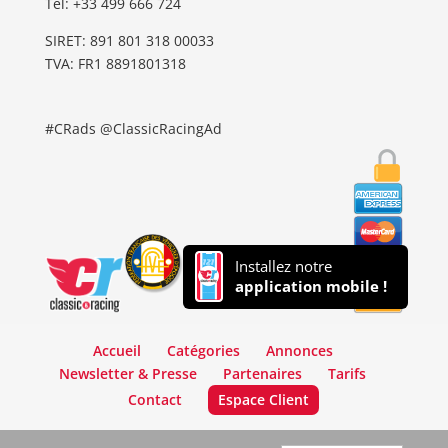
Tel: ‭+33 499 666 724‬
SIRET: 891 801 318 00033
TVA: FR1 8891801318
#CRads @ClassicRacingAd
Installez notre
application mobile !
Accueil
Catégories
Annonces
Newsletter & Presse
Partenaires
Tarifs
Contact
Espace Client