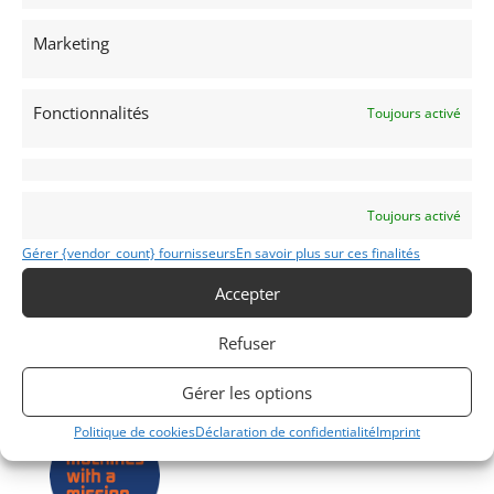
8 jantes en magnésium
Marketing
Partager cette annonce
Fonctionnalités
Toujours activé
Passeports techniques
Toujours activé
Passeport
ASN
Numéro
Extrait
Gérer {vendor_count} fournisseurs
En savoir plus sur ces finalités
Accepter
Passeport Technique
(3 volets)
Refuser
Passeport technique
international
(PTH)
Gérer les options
Politique de cookies
Déclaration de confidentialité
Imprint