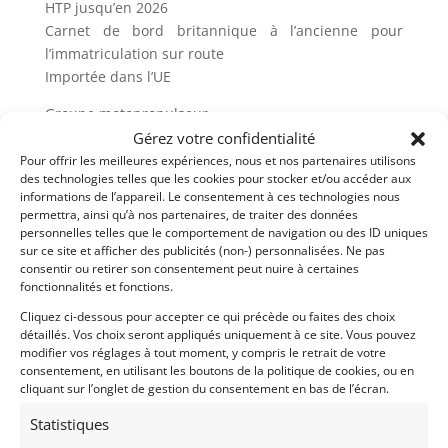
HTP jusqu’en 2026
Carnet de bord britannique à l’ancienne pour
l’immatriculation sur route
Importée dans l’UE
Groupe motopropulseur
Fiche dyno à 175 bhp et 172 NM
Gérez votre confidentialité
Manivelle FIA 4 boulons et 4 goujons Farndon
Pour offrir les meilleures expériences, nous et nos partenaires utilisons
des technologies telles que les cookies pour stocker et/ou accéder aux
Bielles FIA Farndon
informations de l’appareil. Le consentement à ces technologies nous
Pistons Accralite
permettra, ainsi qu’à nos partenaires, de traiter des données
Nouvelle culasse FIA
personnelles telles que le comportement de navigation ou des ID uniques
Cames TP motorsport
sur ce site et afficher des publicités (non-) personnalisées. Ne pas
consentir ou retirer son consentement peut nuire à certaines
Weber 45 x2
fonctionnalités et fonctions.
Boîte de vitesses FIA, Quaife avec bagues en acier,
Cliquez ci-dessous pour accepter ce qui précède ou faites des choix
centre Mag, reste Alu.
détaillés. Vos choix seront appliqués uniquement à ce site. Vous pouvez
Nouveau différentiel Alu 4.1
modifier vos réglages à tout moment, y compris le retrait de votre
Nouveaux arbres de transmission
consentement, en utilisant les boutons de la politique de cookies, ou en
Moteur et boite de vitesse 6 heures seulement
cliquant sur l’onglet de gestion du consentement en bas de l’écran.
Statistiques
Pièces détachées