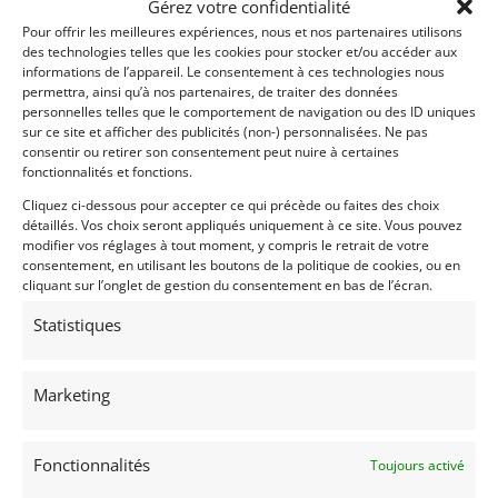
Gérez votre confidentialité
– 513 – Détecteur de panneaux de signalisation
Pour offrir les meilleures expériences, nous et nos partenaires utilisons
– 531 – GPS Command Online
des technologies telles que les cookies pour stocker et/ou accéder aux
– 555 – Sièges Performance AMG
informations de l’appareil. Le consentement à ces technologies nous
– 581 – Climatisation automatique « Thermotronic »
permettra, ainsi qu’à nos partenaires, de traiter des données
personnelles telles que le comportement de navigation ou des ID uniques
– 598 – Steyr Puch
sur ce site et afficher des publicités (non-) personnalisées. Ne pas
– 608 – Assistant adaptatif des feux de route Plus
consentir ou retirer son consentement peut nuire à certaines
– 632 – Projecteurs LED hautes performances
fonctionnalités et fonctions.
– 659 – Jantes forgées AMG 19′ et 20′
Cliquez ci-dessous pour accepter ce qui précède ou faites des choix
– 735 – Pack étendu inserts décoratifs carbone
détaillés. Vos choix seront appliqués uniquement à ce site. Vous pouvez
– 810 – Burmester Surround-Soundsytem
modifier vos réglages à tout moment, y compris le retrait de votre
consentement, en utilisant les boutons de la politique de cookies, ou en
– 840 – Vitrage athermique foncé
cliquant sur l’onglet de gestion du consentement en bas de l’écran.
– 873 – Sièges avant chauffants
– 877 – Éclairage d’ambiance
Statistiques
– 889 – Keyless-Go
– 915 – Réservoir de carburant à capacité accrue
Marketing
(75L)
– 927 – Norme Euro6
– Livré avec Contrôle Technique et Car-Pass
Fonctionnalités
Toujours activé
– Plus de photos sur notre site www.myvintage.be