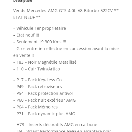
Description
Vends Mercedes AMG GTS 4.0L V8 Biturbo 522CV **
ETAT NEUF **
– Véhicule 1er propriétaire
– État neuf !!!
– Seulement 19.300 Kms !!!
– Gros entretien effectué en concession avant la mise
en vente !!
– 183 – Noir Magnétile Métallisé
– 110 – Cuir Twin/Artico
– P17 – Pack Key-Less Go
– P49 – Pack rétroviseurs
– P54 – Pack protection antivol
– P60 – Pack nuit extérieur AMG
– P64 – Pack Mémoires
– P71 – Pack dynamic plus AMG
– H73 – Inserts décoratifs AMG en carbone
– L6I – Volant Performance AMG en alcantara noir