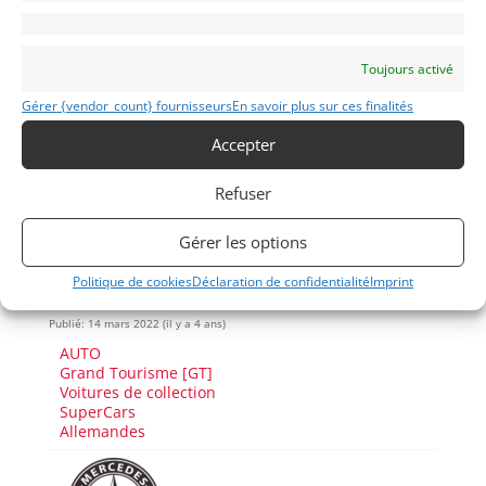
Demandez une expertise de ce modèle
Toujours activé
Gérer {vendor_count} fournisseurs
En savoir plus sur ces finalités
Partager cette annonce
Accepter
Refuser
Gérer les options
Politique de cookies
Déclaration de confidentialité
Imprint
Voir les 161 annonces de
MY VINTAGE
Publié: 14 mars 2022 (il y a 4 ans)
AUTO
Grand Tourisme [GT]
Voitures de collection
SuperCars
Allemandes