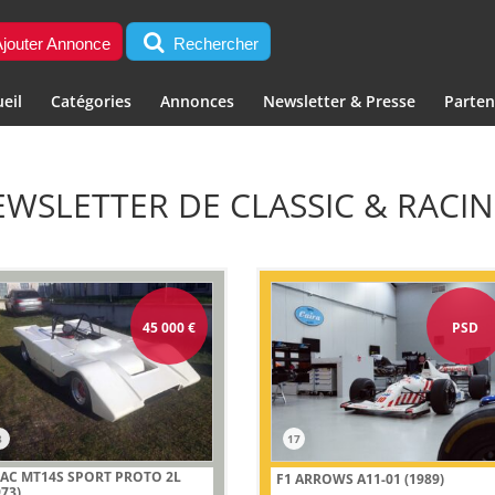
jouter Annonce
Rechercher
eil
Catégories
Annonces
Newsletter & Presse
Parten
EWSLETTER DE CLASSIC & RACI
45 000
€
PSD
8
17
AC MT14S SPORT PROTO 2L
F1 ARROWS A11-01 (1989)
973)