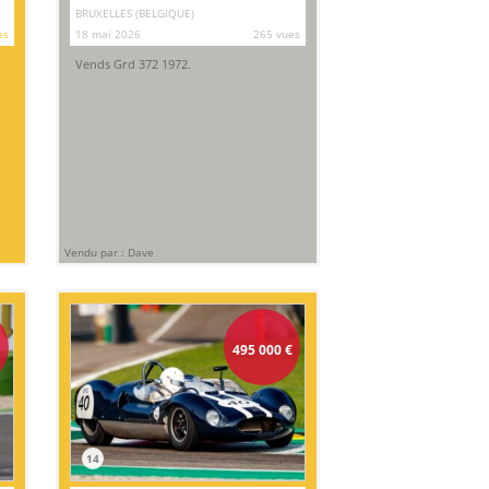
BRUXELLES (BELGIQUE)
es
18 mai 2026
265 vues
Vends Grd 372 1972.
Vendu par : Dave
€
495 000
€
14