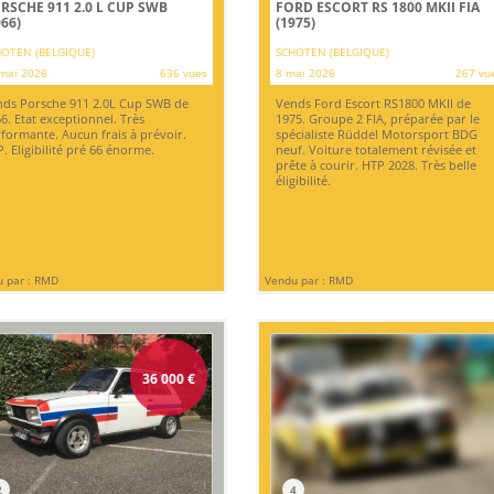
RSCHE 911 2.0 L CUP SWB
FORD ESCORT RS 1800 MKII FIA
966)
(1975)
OTEN (BELGIQUE)
SCHOTEN (BELGIQUE)
mai 2026
636 vues
8 mai 2026
267 vu
ds Porsche 911 2.0L Cup SWB de
Vends Ford Escort RS1800 MKII de
6. Etat exceptionnel. Très
1975. Groupe 2 FIA, préparée par le
formante. Aucun frais à prévoir.
spécialiste Rüddel Motorsport BDG
. Eligibilité pré 66 énorme.
neuf. Voiture totalement révisée et
prête à courir. HTP 2028. Très belle
éligibilité.
 par : RMD
Vendu par : RMD
36 000
€
2
4