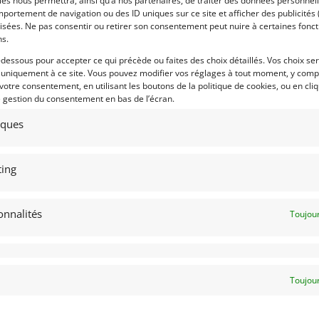
es nous permettra, ainsi qu’à nos partenaires, de traiter des données personnell
portement de navigation ou des ID uniques sur ce site et afficher des publicités 
6
20
isées. Ne pas consentir ou retirer son consentement peut nuire à certaines fonct
MBORGHINI COUNTACH 25
RENAULT 5 TURBO 2 (1984)
ns.
E ANNIVERSAIRE (1989)
[VENDU]
-dessous pour accepter ce qui précède ou faites des choix détaillés. Vos choix se
NACO (MONACO)
MONACO (MONACO)
 uniquement à ce site. Vous pouvez modifier vos réglages à tout moment, y compr
mars 2026
266 vues
11 mars 2026
4 065 vu
 votre consentement, en utilisant les boutons de la politique de cookies, ou en cli
e gestion du consentement en bas de l’écran.
nds Lamborghini Countach 2 è me
Vends Renault 5 Turbo 2 de 1984.
iversaire de 1989. Le modèle
Notre modèle se présente dans une
senté est dans un état
superbe livrée bordeaux. Elle est dan
tiques
éprochable te n'a parcouru que 25
un état quasi concours et affiche
 KM. Plus d'information sur
Seulement 47 065 Km !. Pour plus
mande.
d'informations, n'hésitez pas à nous
contacter.
ing
onnalités
Toujour
 par : DPM Motors
Vendu par : DPM Motors
Toujour