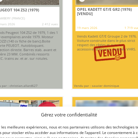
OPEL KADETT GT/E GR2 (1976)
UGEOT 104 ZS2 (1979)
[VENDU]
MBERY (FRANCE)
mars 2026
2 412 vues
19 mars 2026
1 719 vu
ds Peugeot 104 ZS2 de 1979, 1 des 1
Vends Kadett GT/E Groupe 2 de 1976.
 exemplaires année 1979. Moteur
Voiture construite dans le plus strict
ZZI (140 cv fiche de banc).Boite
respect des règles et avec les
rte PEUEOT. Autobloquant.
accessoires d'époque. Equipée VHRS.
ection directe. Barres stab. avant et
ière 23 MM. Combinés ressorts
C. trains av. et ar. sur rotules.
 par : christian.allard627
Vendu par : sauvier dominique
PSD
Gérez votre confidentialité
r les meilleures expériences, nous et nos partenaires utilisons des technologies t
es pour stocker et/ou accéder aux informations de l’appareil. Le consentement à 