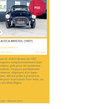
PSD
1
 ACECA BRISTOL (1957)
UDON (FRANCE)
évrier 2026
257 vues
ds AC ACECA Bristol de 1957.
mplaire exceptionnellement bien
retenu, prêt pour de nombreux
omètres. Toujours parfaitement
retenue, disposant d’un beau
sier, elle est prête à prendre la
te pour le prochain Tour Auto, ou
s des Mille Miglia..
 par : Historic Cars