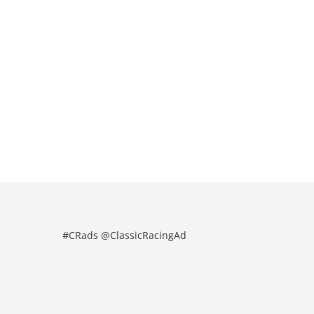
#CRads @ClassicRacingAd