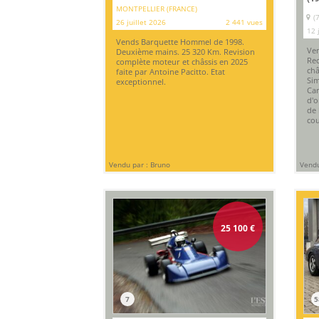
MONTPELLIER (FRANCE)
(
26 juillet 2026
2 441 vues
12 
Vends Barquette Hommel de 1998.
Ven
Deuxième mains. 25 320 Km. Revision
Rec
complète moteur et châssis en 2025
châ
faite par Antoine Pacitto. Etat
Sim
exceptionnel.
Car
d'o
de 
cou
Vendu par : Bruno
Vendu
25 100
€
7
5