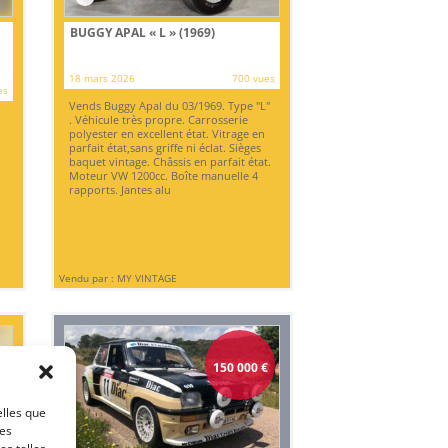
BUGGY APAL « L » (1969)
18 mars 2026
700 vues
es
Vends Buggy Apal du 03/1969. Type "L"
. Véhicule très propre. Carrosserie
polyester en excellent état. Vitrage en
parfait état,sans griffe ni éclat. Sièges
baquet vintage. Châssis en parfait état.
Moteur VW 1200cc. Boîte manuelle 4
rapports. Jantes alu
Vendu par : MY VINTAGE
150 000
€
elles que
ces