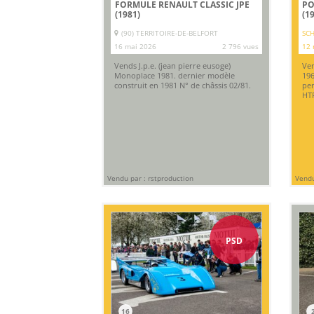
FORMULE RENAULT CLASSIC JPE
PO
(1981)
(1
(90) TERRITOIRE-DE-BELFORT
SCH
16 mai 2026
2 796 vues
12 
Vends J.p.e. (jean pierre eusoge)
Ven
Monoplace 1981. dernier modèle
196
construit en 1981 N° de châssis 02/81.
per
HTP
Vendu par : rstproduction
Vendu
PSD
16