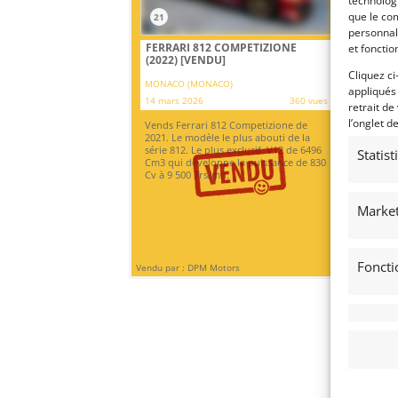
technologi
que le com
21
1
personnal
FERRARI 812 COMPETIZIONE
LA
et fonctio
(2022)
[VENDU]
ÈM
Cliquez ci
MONACO (MONACO)
MO
appliqués
14 mars 2026
360 vues
12 
retrait de
l’onglet d
Vends Ferrari 812 Competizione de
Ve
2021. Le modèle le plus abouti de la
ann
série 812. Le plus exclusif. V12 de 6496
pré
Statis
Cm3 qui développe la puissance de 830
irr
Cv à 9 500 Trs/mn.
400
de
Market
Foncti
Vendu par : DPM Motors
Vendu