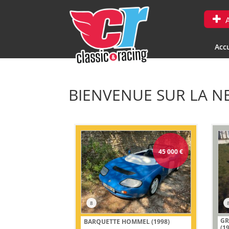
A
Accu
BIENVENUE SUR LA N
45 000
€
8
GR
BARQUETTE HOMMEL (1998)
(1