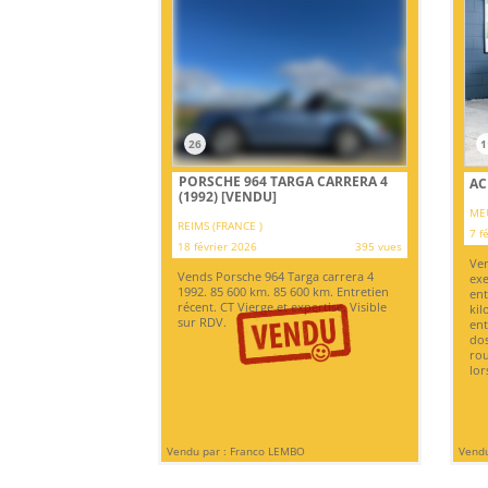
26
1
PORSCHE 964 TARGA CARRERA 4
AC
(1992)
[VENDU]
ME
REIMS (FRANCE )
7 f
18 février 2026
395 vues
Ven
Vends Porsche 964 Targa carrera 4
exe
1992. 85 600 km. 85 600 km. Entretien
ent
récent. CT Vierge et expertise. Visible
kil
sur RDV.
ent
dos
rou
lor
Vendu par : Franco LEMBO
Vendu