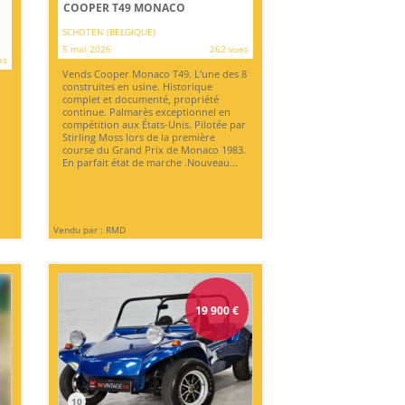
COOPER T49 MONACO
SCHOTEN (BELGIQUE)
5 mai 2026
262 vues
es
Vends Cooper Monaco T49. L'une des 8
construites en usine. Historique
complet et documenté, propriété
continue. Palmarès exceptionnel en
compétition aux États-Unis. Pilotée par
Stirling Moss lors de la première
course du Grand Prix de Monaco 1983.
En parfait état de marche .Nouveau...
Vendu par : RMD
19 900
€
10