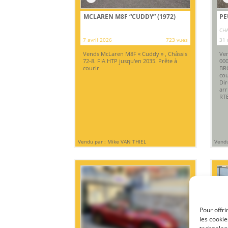
MCLAREN M8F “CUDDY” (1972)
PE
CHA
7 avril 2026
723 vues
31 
Vends McLaren M8F « Cuddy » , Châssis
Ven
72-8. FIA HTP jusqu'en 2035. Prête à
000
courir
BRO
cou
Dir
arr
RTE
Vendu par : Mike VAN THIEL
Vendu
Pour offri
les cooki