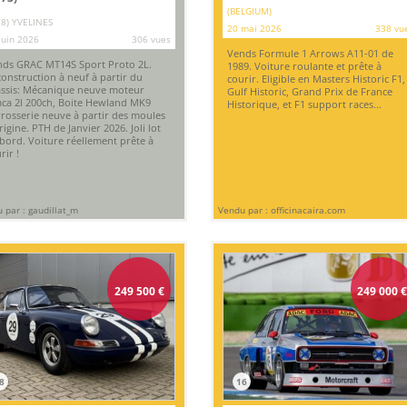
(BELGIUM)
78) YVELINES
20 mai 2026
338 vu
juin 2026
306 vues
Vends Formule 1 Arrows A11-01 de
ds GRAC MT14S Sport Proto 2L.
1989. Voiture roulante et prête à
onstruction à neuf à partir du
courir. Eligible en Masters Historic F1,
ssis: Mécanique neuve moteur
Gulf Historic, Grand Prix de France
ca 2l 200ch, Boite Hewland MK9
Historique, et F1 support races...
rosserie neuve à partir des moules
rigine. PTH de Janvier 2026. Joli lot
bord. Voiture réellement prête à
rir !
 par : gaudillat_m
Vendu par : officinacaira.com
249 500
€
249 000
8
16