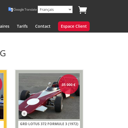
aires
Tarifs
Contact
Espace Client
NG
35 000
€
6
GRD LOTUS 372 FORMULE 3 (1972)