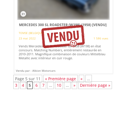
31
MERCEDES 300 SL ROADSTER (W198) (1958)
[VENDU]
TEMSE (BELGIQUE)
23 mai 2022
1 586 vues
Vends Mercedes 300 SL Roadster de 1958 (W198) en état
concours. Matching Numbers, entièrement restaurée en
2010-2011. Magnifique combinaison de couleurs Mittelblau
Metallic avec intérieur en cuir rouge.
Vendu par : Albion Motorcars
Page 5 sur 11
« Première page
«
…
3
4
5
6
7
…
10
…
»
Dernière page »