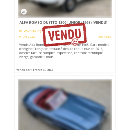
21
ALFA ROMEO DUETTO 1300 JUNIOR (1968)
[VENDU]
REIMS (FRANCE)
9 juin 2022
896 vues
Vends Alfa Romeo Duetto 1300 junior de 1968. Rare modèle
d’origine Française, restauré depuis coque nue en 2016,
dossier facture complet, expertisée, contrôle technique
vierge, garantie 6 mois.
Vendu par : Franco LEMBO