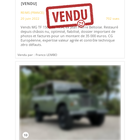
[VENDU]
REIMS (FRANCE)
20 juin 2022
702 vues
Vends MG TF 1500 de 1954, ex Jean Pierre Beltoise. Restauré
depuis châssis nu, optimisé, fiabilisé, dossier important de
photos et factures pour un montant de 35 000 euros. CG
Européenne, expertise valeur agrée et contrôle technique
zéro défauts.
Vendu par : Franco LEMBO
10