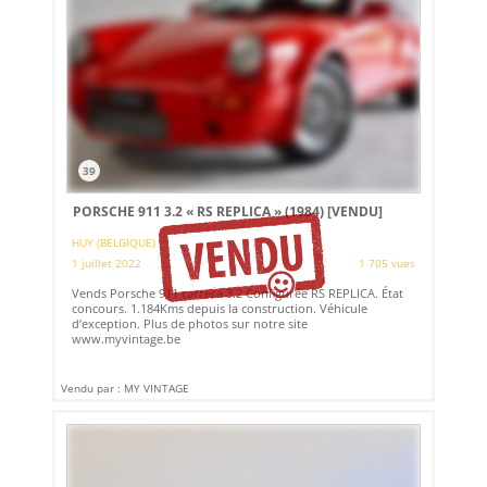
39
PORSCHE 911 3.2 « RS REPLICA » (1984)
[VENDU]
HUY (BELGIQUE)
1 juillet 2022
1 705 vues
Vends Porsche 911 carrera 3.2 Configurée RS REPLICA. État
concours. 1.184Kms depuis la construction. Véhicule
d’exception. Plus de photos sur notre site
www.myvintage.be
Vendu par : MY VINTAGE