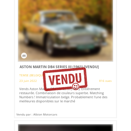
46
ASTON MARTIN DB4 SERIES III (1961)
[VENDU]
TEMSE (BELGIQUE)
23 juin 2022
816 vues
Vends Aston Martin DB4 Series III (1961). Entièrement
restaurée. Combinaison de couleurs superbe. Matching
Numbers ! Immatriculation belge. Probablement l'une des
meilleures disponibles sur le marché
Vendu par : Albion Motorcars