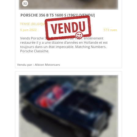
32
PORSCHE 356 B T5 1600 S (1961)
[VENDU]
TEMSE (BELGIQUE)
6 juin 2022
573 vues
Vends Porsche 356 B T5 1600 S de 1961. entièrement
restaurée il y a une dizaine d'années en Hollande et est
toujours dans un état impeccable. Matching Numbers.
Porsche Classiche.
Vendu par : Albion Motorcars