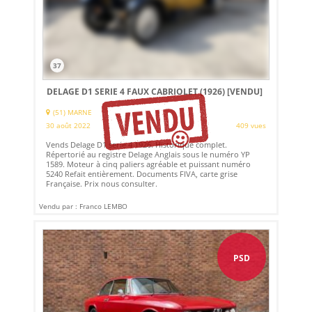
37
DELAGE D1 SERIE 4 FAUX CABRIOLET (1926)
[VENDU]
(51) MARNE
30 août 2022
409 vues
Vends Delage D1 serie 4 1926. Historique complet.
Répertorié au registre Delage Anglais sous le numéro YP
1589. Moteur à cinq paliers agréable et puissant numéro
5240 Refait entièrement. Documents FIVA, carte grise
Française. Prix nous consulter.
Vendu par : Franco LEMBO
PSD