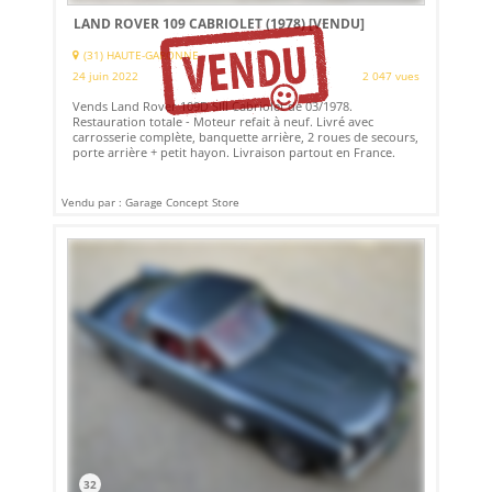
LAND ROVER 109 CABRIOLET (1978)
[VENDU]
(31) HAUTE-GARONNE
24 juin 2022
2 047 vues
Vends Land Rover 109D SIII Cabriolet de 03/1978.
Restauration totale - Moteur refait à neuf. Livré avec
carrosserie complète, banquette arrière, 2 roues de secours,
porte arrière + petit hayon. Livraison partout en France.
Vendu par : Garage Concept Store
32