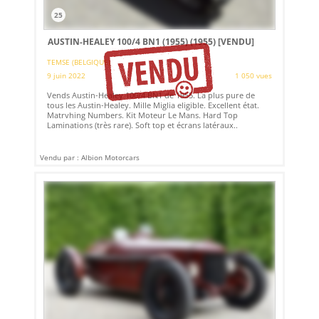
25
AUSTIN-HEALEY 100/4 BN1 (1955) (1955)
[VENDU]
TEMSE (BELGIQUE)
9 juin 2022
1 050 vues
Vends Austin-Healey 100/4 BN1 de 1955. La plus pure de
tous les Austin-Healey. Mille Miglia eligible. Excellent état.
Matrvhing Numbers. Kit Moteur Le Mans. Hard Top
Laminations (très rare). Soft top et écrans latéraux..
Vendu par : Albion Motorcars