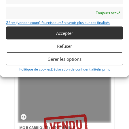
Toujours activé
Gérer {vendor_count} fournisseurs
En savoir plus sur ces finalités
Accepter
Refuser
Gérer les options
Politique de cookies
Déclaration de confidentialité
Imprint
11
MG B CABRIOLET (1979)
[VENDU]