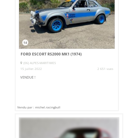
14
FORD ESCORT RS2000 MK1 (1974)
(06) ALPES-MARITIMES
15 juillet 2022
2 651 vues
VENDUE !
Vendu par : michel.racingbull