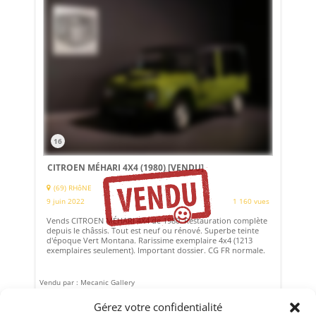
16
CITROEN MÉHARI 4X4 (1980)
[VENDU]
(69) RHôNE
9 juin 2022
1 160 vues
Vends CITROEN MÉHARI 4X4 de 1980. Restauration complète
depuis le châssis. Tout est neuf ou rénové. Superbe teinte
d'époque Vert Montana. Rarissime exemplaire 4x4 (1213
exemplaires seulement). Important dossier. CG FR normale.
Vendu par : Mecanic Gallery
Gérez votre confidentialité