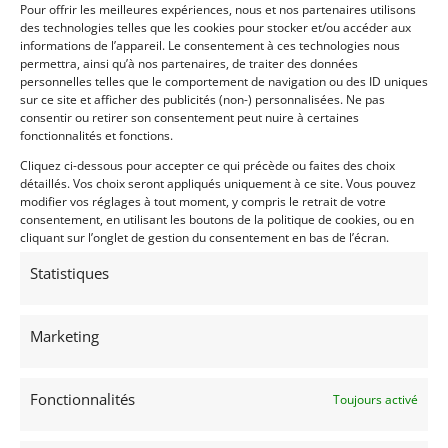
Pour offrir les meilleures expériences, nous et nos partenaires utilisons
des technologies telles que les cookies pour stocker et/ou accéder aux
informations de l’appareil. Le consentement à ces technologies nous
permettra, ainsi qu’à nos partenaires, de traiter des données
personnelles telles que le comportement de navigation ou des ID uniques
sur ce site et afficher des publicités (non-) personnalisées. Ne pas
consentir ou retirer son consentement peut nuire à certaines
fonctionnalités et fonctions.
Cliquez ci-dessous pour accepter ce qui précède ou faites des choix
détaillés. Vos choix seront appliqués uniquement à ce site. Vous pouvez
modifier vos réglages à tout moment, y compris le retrait de votre
32
consentement, en utilisant les boutons de la politique de cookies, ou en
cliquant sur l’onglet de gestion du consentement en bas de l’écran.
PORSCHE 912 KARMANN COUPÉ (1969)
[VENDU]
Statistiques
(69) RHôNE
23 juin 2022
506 vues
Vends PORSCHE 912 KARMANN COUPE de 1969. Superbe
Marketing
teinte d'origine Ossi Blue. Exemplaire matching numbers.
Expertise, factures, certificat Porsche, carnet d'entretien
d'origine. Très belle condition générale. CG FR de collection.
Fonctionnalités
Toujours activé
Vendu par : Mecanic Gallery