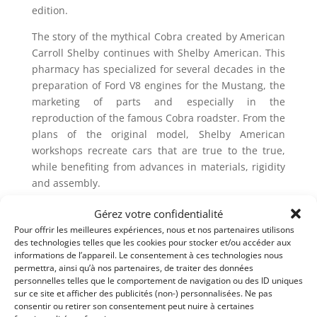
edition.
The story of the mythical Cobra created by American
Carroll Shelby continues with Shelby American. This
pharmacy has specialized for several decades in the
preparation of Ford V8 engines for the Mustang, the
marketing of parts and especially in the
reproduction of the famous Cobra roadster. From the
plans of the original model, Shelby American
workshops recreate cars that are true to the true,
while benefiting from advances in materials, rigidity
and assembly.
On the occasion of the 50th anniversary of the 289
Gérez votre confidentialité
that defended Shelby’s official colors during the 1964
Pour offrir les meilleures expériences, nous et nos partenaires utilisons
world championship season, Shelby American
des technologies telles que les cookies pour stocker et/ou accéder aux
launched a 50-year anniversary series. As far as the
informations de l’appareil. Le consentement à ces technologies nous
color « Viking Blue » and in the band barring the
permettra, ainsi qu’à nos partenaires, de traiter des données
nose of the roadster, this series is identical to the
personnelles telles que le comportement de navigation ou des ID uniques
sur ce site et afficher des publicités (non-) personnalisées. Ne pas
289 FIA of 1964 piloted notably by Jo Schlesser, Dan
consentir ou retirer son consentement peut nuire à certaines
Gurney, Bob Bondurant, Phil Hill, Ken Miles, Maurice