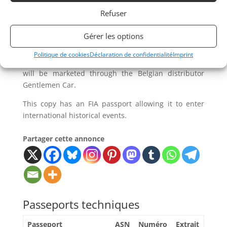
period atmosphere is based on a bare dashboard
Refuser
integrating only the dials that a racing driver needs.
We also find the original bucket whose lateral
Gérer les options
support destines them more for the ride than the
competition, the rollbar over the pilot and the
Politique de cookies
Déclaration de confidentialité
Imprint
famous windshield deflectors. In Europe, this version
will be marketed through the Belgian distributor
Gentlemen Car.
This copy has an FIA passport allowing it to enter
international historical events.
Partager cette annonce
Passeports techniques
Passeport
ASN
Numéro
Extrait