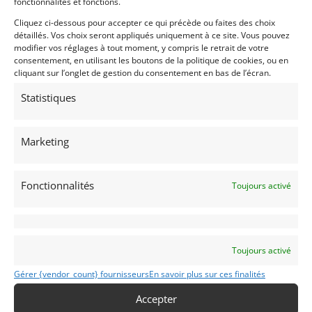
fonctionnalités et fonctions.
Trintignant and Jochen Neerspach. From the Sebring
Cliquez ci-dessous pour accepter ce qui précède ou faites des choix
track to the Le Mans track through the Tour de
détaillés. Vos choix seront appliqués uniquement à ce site. Vous pouvez
France Automobile specials or the Nürburgring
modifier vos réglages à tout moment, y compris le retrait de votre
toboggan run in the Eiffel massif, the beautiful Cobra
consentement, en utilisant les boutons de la politique de cookies, ou en
cliquant sur l’onglet de gestion du consentement en bas de l’écran.
become the black beasts of the Ferrari 250 GTO.
Despite some great successes, including the victory
Statistiques
in GT at Le Mans or the 12 Hours of Sebring, at the
end of the year in 1964, Carroll Shelby failed in the
conquest of the world title. It is only the following
Marketing
year that the American manufacturer will touch the
Grail with the famous cuttings Daytona.
Fonctionnalités
Toujours activé
This reproduction includes all the elements of the
model 1964. Only badges affixed to the bodywork will
avoid confusion. But unlike the original, this reissue,
listed under the CSX 7000 series, can be dressed
Toujours activé
with either fiberglass or aluminum skin. Under the
hood is a modern Ford V8 whose specifications may
Gérer {vendor_count} fournisseurs
En savoir plus sur ces finalités
vary according to demand.
Accepter
The bare interior remains faithful to the original. The