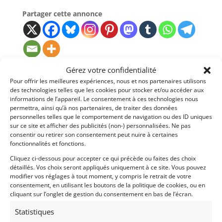
Partager cette annonce
Gérez votre confidentialité
Passeports techniques
Pour offrir les meilleures expériences, nous et nos partenaires utilisons
des technologies telles que les cookies pour stocker et/ou accéder aux
Passeport
ASN
Numéro
Extrait
informations de l’appareil. Le consentement à ces technologies nous
permettra, ainsi qu’à nos partenaires, de traiter des données
Passeport
personnelles telles que le comportement de navigation ou des ID uniques
Technique
sur ce site et afficher des publicités (non-) personnalisées. Ne pas
(3 volets)
consentir ou retirer son consentement peut nuire à certaines
fonctionnalités et fonctions.
Cliquez ci-dessous pour accepter ce qui précède ou faites des choix
Voir les 76 annonces de
Mecanic Gallery
détaillés. Vos choix seront appliqués uniquement à ce site. Vous pouvez
modifier vos réglages à tout moment, y compris le retrait de votre
Publié: 4 mars 2019 (il y a 7 ans)
consentement, en utilisant les boutons de la politique de cookies, ou en
cliquant sur l’onglet de gestion du consentement en bas de l’écran.
AUTO
GT Rallye FIA
Statistiques
GT Circuit FIA
GT Rallye VHRS