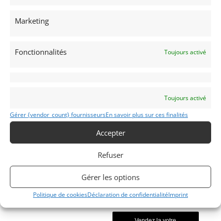
GT Classic
Grand Tourisme [GT]
Marketing
Voitures de collection
Anglaises
Trophée Lotus
Fonctionnalités
Toujours activé
Toujours activé
Gérer {vendor_count} fournisseurs
En savoir plus sur ces finalités
SEVEN
Accepter
1960
Refuser
VILLEFRANCHE/SAÔNE
(69) Rhône
Voir sur la carte
Gérer les options
Politique de cookies
Déclaration de confidentialité
Imprint
Modifier mon annonce