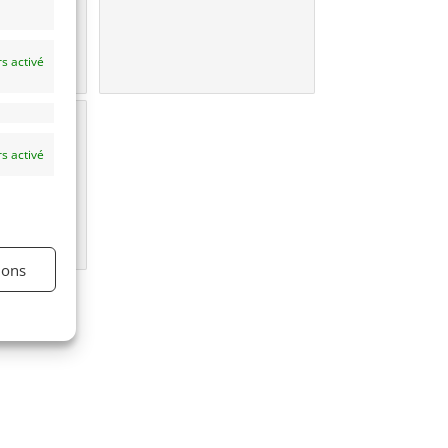
s activé
une
e?
s activé
ions