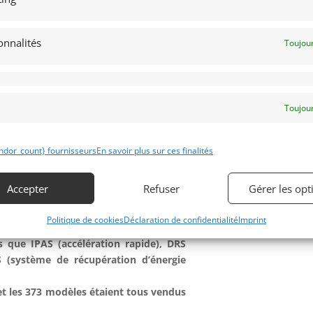
ivres, manuels…. qui sont été livrés avec
ure originale.
onnalités
Toujour
e fois à lavante. L’occasion d’acquérir
profiter des 903 CV distillés par son
Obtenir 
expertis
Toujour
obile de Paris, la McLaren P1 est
ndor_count} fournisseurs
En savoir plus sur ces finalités
rché, dérivé de la F1. Propulsé par un
omplété par un moteur électrique, elle
 / lb transmis par une transmission à
Accepter
Refuser
Gérer les opt
Politique de cookies
Déclaration de confidentialité
Imprint
375 véhicules. Elle bénéficie de la
s que IPAS (accélération rapide), DRS
 (système de récupération d’énergie
et les 373 modèles étaient tous vendus