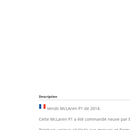
Description
Vends McLAren P1 de 2014.
Cette McLaren P1 a été commandé neuve par 
Peinture unique réalisée sur mesure et form