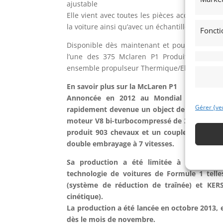
ajustable
Elle vient avec toutes les pièces accessoires l
la voiture ainsi qu’avec un échantillon de peint
Foncti
Disponible dès maintenant et pour la premièr
l’une des 375 Mclaren P1 Produites, et de 
ensemble propulseur Thermique/Electrique !
En savoir plus sur la McLaren P1
Annoncée en 2012 au Mondial de l’Autom
Gérer {ve
rapidement devenue un object de désir reche
moteur V8 bi-turbocompressé de 3,8 litres, c
produit 903 chevaux et un couple de 723 ft
double embrayage à 7 vitesses.
Sa production a été limitée à seulement 
technologie de voitures de Formule 1 telle
(système de réduction de traînée) et KERS
cinétique).
La production a été lancée en octobre 2013, 
dès le mois de novembre.