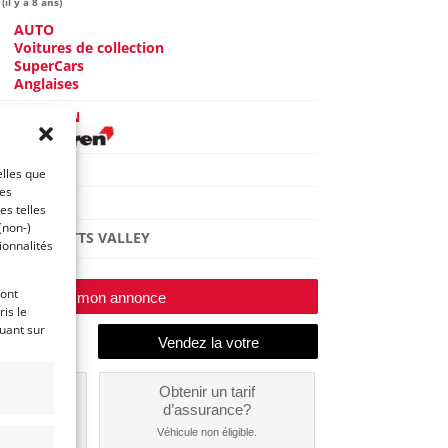
il y a 8 ans)
AUTO
Voitures de collection
SuperCars
Anglaises
McLAREN
P1
elles que
ces
2014
es telles
(non-)
SCOTTS VALLEY
ionnalités
ront
Modifier mon annonce
is le
quant sur
un
Obtenir un tarif
nt ?
d’assurance?
nible...
Véhicule non éligible.