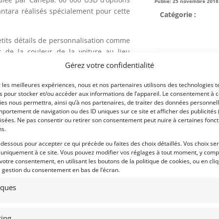
Publié: 25 novembre 2018 (
cantara réalisés spécialement pour cette
Catégorie :
etits détails de personnalisation comme
s de la couleur de la voiture au lieu
Marque :
ge McLaren du capot a été remplacé par
Gérez votre confidentialité
ption qui avait été personnellement
Modèle :
est allé jusqu’à spécifier la peinture
r les meilleures expériences, nous et nos partenaires utilisons des technologies t
es pour stocker et/ou accéder aux informations de l’appareil. Le consentement à 
 P1 et à demander le remplacement des
Année :
es nous permettra, ainsi qu’à nos partenaires, de traiter des données personnell
oues par le logo P1.
portement de navigation ou des ID uniques sur ce site et afficher des publicités 
Lieu :
isées. Ne pas consentir ou retirer son consentement peut nuire à certaines fonct
de Bruce de faire réaliser l’exceptionnel
ns.
ruce 10 échantillons de bleu marine
-dessous pour accepter ce qui précède ou faites des choix détaillés. Vos choix se
érieur est recouvert du cuir bleu marine
 uniquement à ce site. Vous pouvez modifier vos réglages à tout moment, y compr
e en fibre de carbone mat. Le coussin et
 votre consentement, en utilisant les boutons de la politique de cookies, ou en cli
e gestion du consentement en bas de l’écran.
ts d’alcantara alors que le cuir a été
omplet est aussi recouvert d’alcantara
tiques
Obtenir 
revêtement d’origine….
financeme
Bientôt dispo
essieu avant avec suspension dynamique
ing