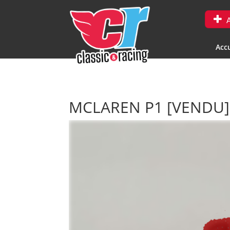
A
Accu
MCLAREN P1
[VENDU]