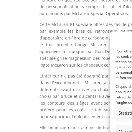
de personnalisation, y compris le cuir et l’al
automobile, par McLaren Special Operations.
Cette McLaren P1 spéciale offres des tas de p
par exemple les bras du rétroviseur, peint
d’apparaître en fibre de carbone nue. Le bad
le tout premier badge McLaren Heritage, o
approuvée à l’époque par Ron Dennis. Bruce 
Pour offri
les cooki
spéciale grise magnésium des roues de cette
technologi
logos McLaren sur les chapeaux centraux des r
que le com
personnal
L’intérieur n’a pas été épargné par la volonté 
et fonctio
dans l’exceptionnel… McLaren a envoyé à B
Cliquez ci
différents avant d’arriver au choix final.L’int
appliqués
choisi par Bruce et d’alcantara avec garnitur
retrait de
l’onglet d
les contours des sièges avant sont recouver
préféré pour les cotés. Le tableau de bord c
Statis
pour supprimer l’éblouissement causé par le 
Elle bénéficie d’un système de levage de l’
Market