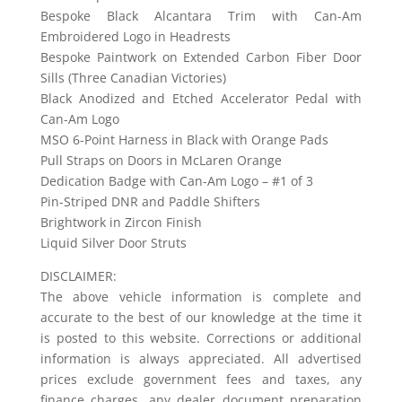
Bespoke Black Alcantara Trim with Can-Am
Embroidered Logo in Headrests
Bespoke Paintwork on Extended Carbon Fiber Door
Sills (Three Canadian Victories)
Black Anodized and Etched Accelerator Pedal with
Can-Am Logo
MSO 6-Point Harness in Black with Orange Pads
Pull Straps on Doors in McLaren Orange
Dedication Badge with Can-Am Logo – #1 of 3
Pin-Striped DNR and Paddle Shifters
Brightwork in Zircon Finish
Liquid Silver Door Struts
DISCLAIMER:
The above vehicle information is complete and
accurate to the best of our knowledge at the time it
is posted to this website. Corrections or additional
information is always appreciated. All advertised
prices exclude government fees and taxes, any
finance charges, any dealer document preparation