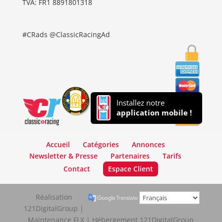
TVA: FR1 8891801318
#CRads @ClassicRacingAd
Installez notre
application mobile !
Accueil
Catégories
Annonces
Newsletter & Presse
Partenaires
Tarifs
Contact
Espace Client
Réalisation
121DigitalGroup |
Maintenance FLX | Hébergement 121DigitalGroup