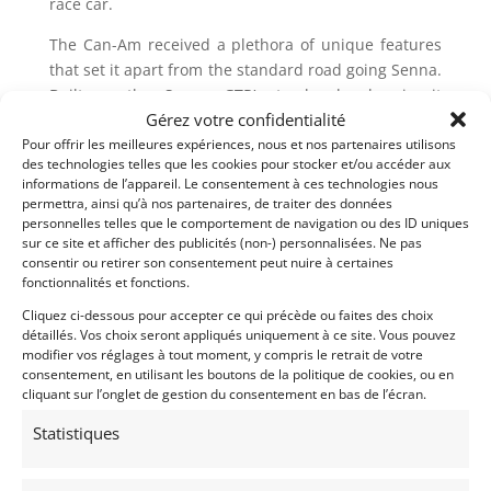
race car.
The Can-Am received a plethora of unique features
that set it apart from the standard road going Senna.
Built on the Senna GTR’s track-only chassis, it
Gérez votre confidentialité
received an increase of 25hp to match the GTR’s
Pour offrir les meilleures expériences, nous et nos partenaires utilisons
814hp. In reference to the all-conquering M8B, Bruce
des technologies telles que les cookies pour stocker et/ou accéder aux
McLaren’s signature and #4 racing number adorn
informations de l’appareil. Le consentement à ces technologies nous
one side of the heritage orange bodywork, while
permettra, ainsi qu’à nos partenaires, de traiter des données
Denny Hulme’s signature and #5 racing number
personnelles telles que le comportement de navigation ou des ID uniques
sur ce site et afficher des publicités (non-) personnalisées. Ne pas
appear on the opposite side, along with vintage
consentir ou retirer son consentement peut nuire à certaines
McLaren Cars and Speedy Kiwi logos. The rear air
fonctionnalités et fonctions.
brake is finished in liquid silver with white end
Cliquez ci-dessous pour accepter ce qui précède ou faites des choix
plates, again in homage to the original M8B ace car.
détaillés. Vos choix seront appliqués uniquement à ce site. Vous pouvez
Other unique details include a 24 carat gold heat
modifier vos réglages à tout moment, y compris le retrait de votre
shield, distinctive wheels, four exhaust pipes exiting
consentement, en utilisant les boutons de la politique de cookies, ou en
cliquant sur l’onglet de gestion du consentement en bas de l’écran.
the tail end, a louvered fender design, and
dedicated badging notating this car as Can Am #1 of
Statistiques
the three produced.
Inside, the cockpit features bespoke black Alcantara