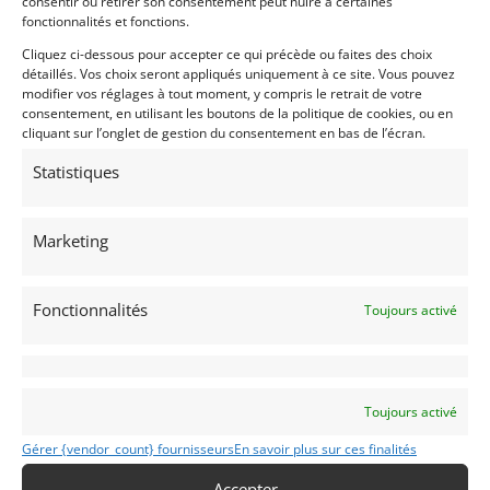
consentir ou retirer son consentement peut nuire à certaines
fonctionnalités et fonctions.
Cliquez ci-dessous pour accepter ce qui précède ou faites des choix
détaillés. Vos choix seront appliqués uniquement à ce site. Vous pouvez
modifier vos réglages à tout moment, y compris le retrait de votre
consentement, en utilisant les boutons de la politique de cookies, ou en
cliquant sur l’onglet de gestion du consentement en bas de l’écran.
Statistiques
8
PEUGEOT 309 GTI 16 MAXI GROUPE A (1990)
Marketing
(73) SAVOIE
29 juin 2026
443 vues
Vends Peugeot 309 GTI 16 MAXI Groupe A avec Carte Grise
Fonctionnalités
Toujours activé
de 1990. Véhicule reconstruit à neuf en 2019. Très peu roulé
depuis. Le dossier technique et les photos sont bien sûr
disponible sur demande
Vendu par : alain-2398
Toujours activé
Gérer {vendor_count} fournisseurs
En savoir plus sur ces finalités
PSD
Accepter