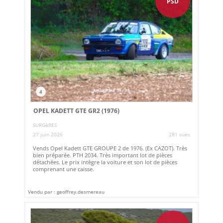
PSD
4
OPEL KADETT GTE GR2 (1976)
SURGèRES
27 juin 2026
281 vues
Vends Opel Kadett GTE GROUPE 2 de 1976. (Ex CAZOT). Très
bien préparée. PTH 2034. Très important lot de pièces
détachées. Le prix intègre la voiture et son lot de pièces
comprenant une caisse.
Vendu par : geoffrey.desmereau