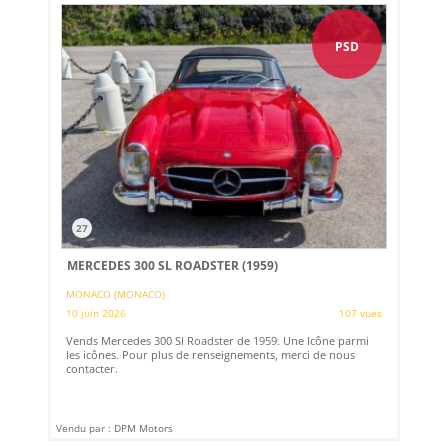
PSD
27
MERCEDES 300 SL ROADSTER (1959)
MONACO (MONACO)
10 juin 2026
107 vues
Vends Mercedes 300 Sl Roadster de 1959. Une Icône parmi
les icônes. Pour plus de renseignements, merci de nous
contacter.
Vendu par : DPM Motors