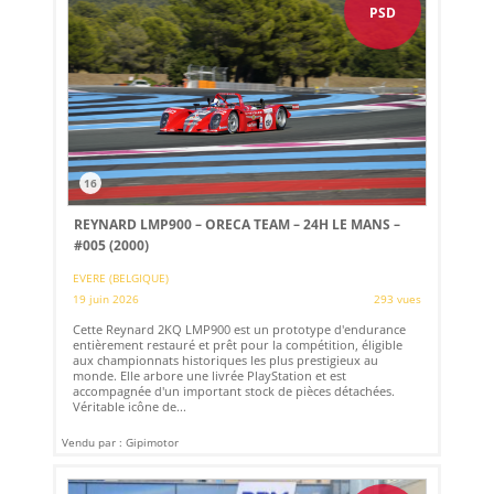
PSD
16
REYNARD LMP900 – ORECA TEAM – 24H LE MANS –
#005 (2000)
EVERE (BELGIQUE)
19 juin 2026
293 vues
Cette Reynard 2KQ LMP900 est un prototype d'endurance
entièrement restauré et prêt pour la compétition, éligible
aux championnats historiques les plus prestigieux au
monde. Elle arbore une livrée PlayStation et est
accompagnée d'un important stock de pièces détachées.
Véritable icône de...
Vendu par : Gipimotor