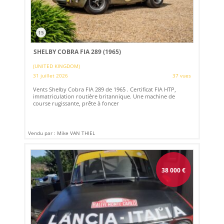
15
SHELBY COBRA FIA 289 (1965)
(UNITED KINGDOM)
31 juillet 2026
37 vues
Vents Shelby Cobra FIA 289 de 1965 . Certificat FIA HTP,
immatriculation routière britannique. Une machine de
course rugissante, prête à foncer
Vendu par : Mike VAN THIEL
38 000
€