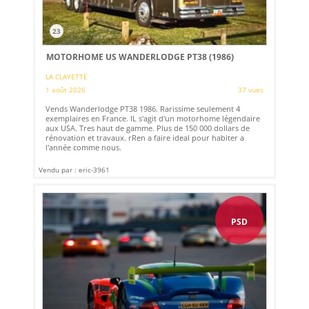
23
MOTORHOME US WANDERLODGE PT38 (1986)
LA CLAYETTE
1 août 2026
37 vues
Vends Wanderlodge PT38 1986. Rarissime seulement 4
exemplaires en France. IL s'agit d'un motorhome légendaire
aux USA. Tres haut de gamme. Plus de 150 000 dollars de
rénovation et travaux. rRen a faire ideal pour habiter a
l'année comme nous.
Vendu par : eric-3961
PSD