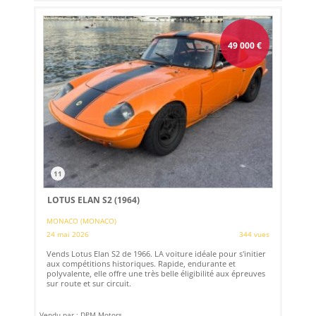
49 000
€
11
LOTUS ELAN S2 (1964)
MONACO (MONACO)
24 mai 2026
344 vues
Vends Lotus Elan S2 de 1966. LA voiture idéale pour s'initier
aux compétitions historiques. Rapide, endurante et
polyvalente, elle offre une très belle éligibilité aux épreuves
sur route et sur circuit.
Vendu par : DPM Motors