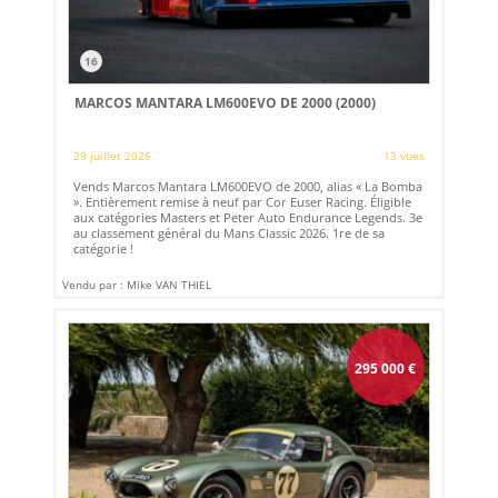
16
MARCOS MANTARA LM600EVO DE 2000 (2000)
29 juillet 2026
13 vues
Vends Marcos Mantara LM600EVO de 2000, alias « La Bomba
». Entièrement remise à neuf par Cor Euser Racing. Éligible
aux catégories Masters et Peter Auto Endurance Legends. 3e
au classement général du Mans Classic 2026. 1re de sa
catégorie !
Vendu par : Mike VAN THIEL
295 000
€