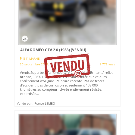
24
ALFA ROMÉO GTV 2.0 (1983)
[VENDU]
(51) MARNE
20 septembre 2022
1 775 vues
Vends Superbe Alfa Roméo GTV 2 litres Noir Brillant / reflet
bronze, 1983. Livrée neuve en France. Intérieur velours
entièrement d’origine. Peinture récente. Pas de traces
d’accident, pas de corrosion et seulement 138 000
kilomètres au compteur. Livrée entièrement révisée,
expertisée...
Vendu par : Franco LEMBO