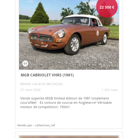
22 500
€
11
MGB CABRIOLET VHRS (1981)
BRAINE L'ALLEUD (BELGIQUE)
27 mars 2026
1 252 vues
Vends superbe MGB limited édition de 1981 totalement
coursifiée! Ex voiture de course en Angleterre! Véritable
moteur de competition: 150ch!.
Vendu par : collection_raf