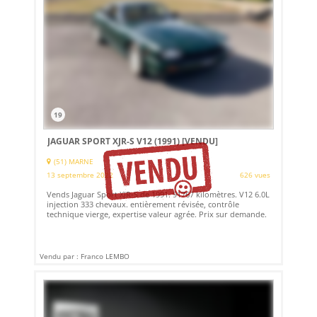
19
JAGUAR SPORT XJR-S V12 (1991)
[VENDU]
(51) MARNE
13 septembre 2022
626 vues
Vends Jaguar Sport XJR-S de 1991. 91767 kilomètres. V12 6.0L
injection 333 chevaux. entièrement révisée, contrôle
technique vierge, expertise valeur agrée. Prix sur demande.
Vendu par : Franco LEMBO