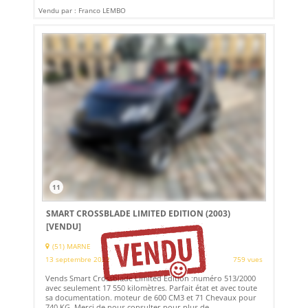
Vendu par : Franco LEMBO
11
SMART CROSSBLADE LIMITED EDITION (2003)
[VENDU]
(51) MARNE
13 septembre 2022
759 vues
Vends Smart Crossblade Limited Edition :numéro 513/2000
avec seulement 17 550 kilomètres. Parfait état et avec toute
sa documentation. moteur de 600 CM3 et 71 Chevaux pour
740 KG. Merci de nous consulter pour plus de