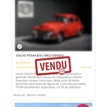
32
VOLVO PV544 B18 (1962)
[VENDU]
(69) RHôNE
13 septembre 2022
578 vues
Vends VOLVO PV544 B18 de 1962. Superbe condition
générale. Nombreux travaux de restauration récents.
Important dossier historique. Idéale pour de belles
épreuves historiques de régularité. L’une des plus belles
PV544 actuellement disponibles. CG FR de collection.
Vendu par : Mecanic Gallery