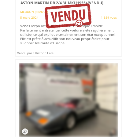
ASTON MARTIN DB 2/4 3L MKI (1955)
[VENDU]
MEUDON (FRANCE)
5 mars 2024
1 359 vues
Vends Astpo artin DB 2/4 3L MkI. Historique limpide.
Parfaitement entretenue, cette voiture a été régulièrement
utilisée, ce qui explique certainement son état exceptionnel.
Elle est prête à accueillir son nouveau propriétaire pour
sillonner les route d'Europe.
Vendu par : Historic Cars
27