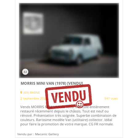
32
MORRIS MINI VAN (1978)
[VENDU]
(69) RHôNE
2 septembre 2022
541 vues
Vends MORRIS MINI VAN de 1978. Véhicule entièrement
restauré récemment depuis le châssis. Tout est neuf ou
rénové. Présentation très soignée. Superbe combinaison de
couleurs. Rarissime modèle Van (utilitaire) collector. Idéal
pour faire la promotion de votre marque. CG FR normale.
Vendu par : Mecanic Gallery