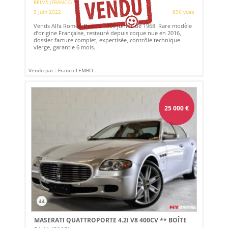
REIMS (FRANCE)
9 juin 2022
896 vues
Vends Alfa Romeo Duetto 1300 junior de 1968. Rare modèle
d’origine Française, restauré depuis coque nue en 2016,
dossier facture complet, expertisée, contrôle technique
vierge, garantie 6 mois.
Vendu par : Franco LEMBO
25 000
€
44
MASERATI QUATTROPORTE 4.2I V8 400CV ** BOÎTE