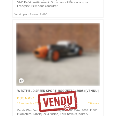
5240 Refait entièrement. Documents FIVA, carte grise
Française. Prix nous consulter.
Vendu par : Franco LEMBO
17
WESTFIELD SPEED SPORT 1800 ZETEC (2005)
[VENDU]
(51) MARNE
13 septembre 2022
694 vues
Vends Westfield Super 7 speed sport 1800 Zetec 2005. 11300
kilomètres. Fabriquée à l’usine, 170 Chevaux, boite 5