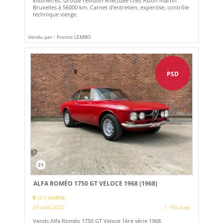
kilomètres. Grosse révision effectuée chez Aston martin
Bruxelles à 56000 km. Carnet d’entretien, expertise, contrôle
technique vierge.
Vendu par : Franco LEMBO
PSD
21
ALFA ROMÉO 1750 GT VELOCE 1968 (1968)
(51) MARNE
29 août 2022
1 165 vues
Vends Alfa Roméo 1750 GT Veloce 1ère série 1968.