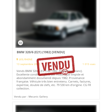
32
BMW 320/6 (E21) (1982)
[VENDU]
(69) RHôNE
13 septembre 2022
1 015 vues
Vends BMW 320/6 (E21) de 1982. Alpinweiss (blanc).
Excellente condition générale. Historique limpide et
abondamment documenté depuis 1982. Provenance
française. Véhicule très bien entretenu. Carnets, factures,
expertise, double de clefs, etc. 79 530 km d’origine. CG FR
collection.
Vendu par : Mecanic Gallery