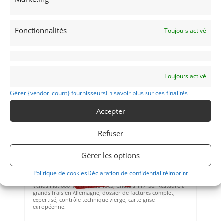
Vendu par : Franco LEMBO
Fonctionnalités
Toujours activé
Toujours activé
Gérer {vendor_count} fournisseurs
En savoir plus sur ces finalités
Accepter
25
Refuser
FIAT 600 MULTIPLA (1963)
[VENDU]
Gérer les options
(51) MARNE
2 septembre 2022
390 vues
Politique de cookies
Déclaration de confidentialité
Imprint
Vends Fiat 600 Multipla de 1963. Châssis 117156. Restauré à
grands frais en Allemagne, dossier de factures complet,
expertisé, contrôle technique vierge, carte grise
européenne.