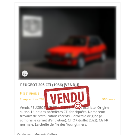
32
PEUGEOT 205 CTI (1986)
[VENDU]
(69) RHôNE
2 septembre 2022
950 vues
Vends PEUGEOT 205 CTI de 1986. Rouge Ecarlate. Origine
suisse. L'une des premières CTI fabriquées. Nombreux
travaux de restauration récents. Carnets d'origine (y
compris le carnet d'entretien). CT OK (Juillet 2022). CG FR
normale. La cheffe de file des Youngtimers.
Vendu par : Mecanic Gallery