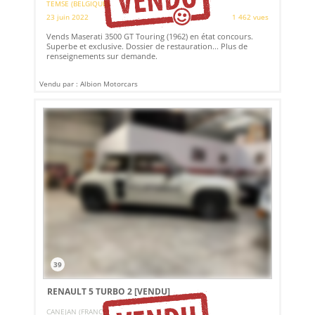
TEMSE (BELGIQUE)
23 juin 2022
1 462 vues
Vends Maserati 3500 GT Touring (1962) en état concours.
Superbe et exclusive. Dossier de restauration... Plus de
renseignements sur demande.
Vendu par : Albion Motorcars
39
RENAULT 5 TURBO 2
[VENDU]
CANEJAN (FRANCE)