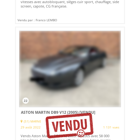
vitesses avec autobloquant, sièges cuir sport, chauffage, side
screen, capote, CG française.
Vendu par : Franco LEMBO
22
ASTON MARTIN DB9 V12 (2005)
[VENDU]
(51) MARNE
29 août 2022
1 131 vues
Vends Aston Martin DB9 V12 2005. de 2005 avec 58 000