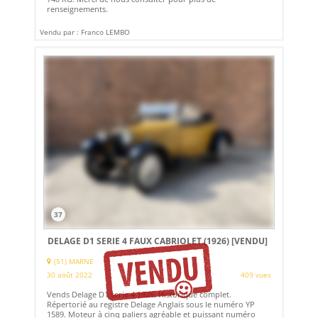
renseignements.
Vendu par : Franco LEMBO
37
DELAGE D1 SERIE 4 FAUX CABRIOLET (1926)
[VENDU]
(51) MARNE
30 août 2022
409 vues
Vends Delage D1 serie 4 1926. Historique complet.
Répertorié au registre Delage Anglais sous le numéro YP
1589. Moteur à cinq paliers agréable et puissant numéro