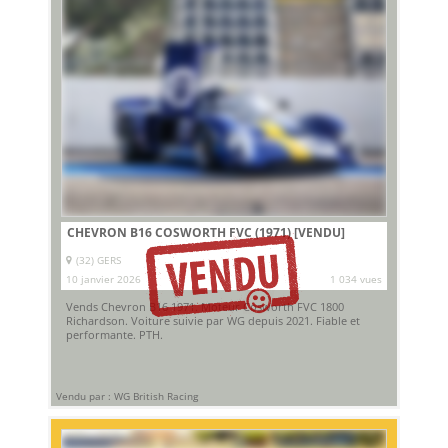
CHEVRON B16 COSWORTH FVC (1971)
[VENDU]
(32) GERS
10 janvier 2026
1 034 vues
Vends Chevron B16 1971. Moteur Cosworth FVC 1800
Richardson. Voiture suivie par WG depuis 2021. Fiable et
performante. PTH.
Vendu par : WG British Racing