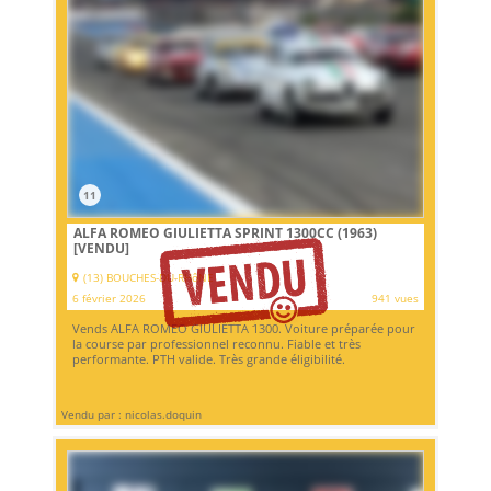
11
ALFA ROMEO GIULIETTA SPRINT 1300CC (1963)
[VENDU]
(13) BOUCHES-DU-RHôNE
6 février 2026
941 vues
Vends ALFA ROMEO GIULIETTA 1300. Voiture préparée pour
la course par professionnel reconnu. Fiable et très
performante. PTH valide. Très grande éligibilité.
Vendu par : nicolas.doquin