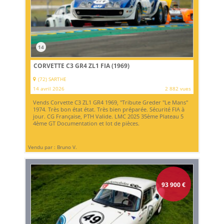
14
CORVETTE C3 GR4 ZL1 FIA (1969)
(72) SARTHE
14 avril 2026
2 882 vues
Vends Corvette C3 ZL1 GR4 1969, "Tribute Greder "Le Mans"
1974. Très bon état état. Très bien préparée. Sécurité FIA à
jour. CG Française, PTH Valide. LMC 2025 35ème Plateau 5
4ème GT Documentation et lot de pièces.
Vendu par : Bruno V.
93 900
€