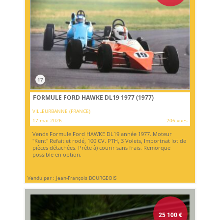
17
FORMULE FORD HAWKE DL19 1977 (1977)
VILLEURBANNE (FRANCE)
17 mai 2026
206 vues
Vends Formule Ford HAWKE DL19 année 1977. Moteur
"Kent" Refait et rodé, 100 CV. PTH, 3 Volets, Importnat lot de
pièces détachées. Prête à) courir sans frais. Remorque
possible en option.
Vendu par : Jean-François BOURGEOIS
25 100
€