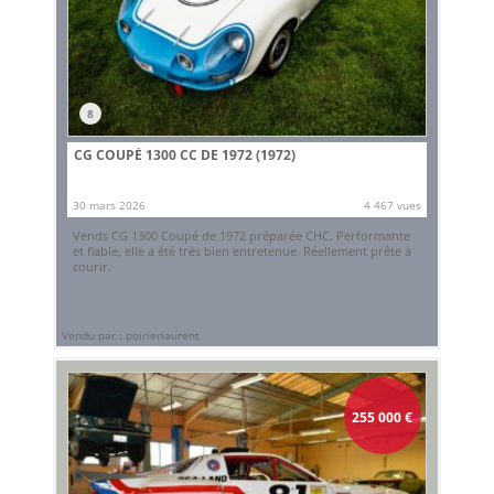
8
CG COUPÉ 1300 CC DE 1972 (1972)
30 mars 2026
4 467 vues
Vends CG 1300 Coupé de 1972 préparée CHC. Performante
et fiable, elle a été très bien entretenue. Réellement prête à
courir.
Vendu par : poirierlaurent
255 000
€