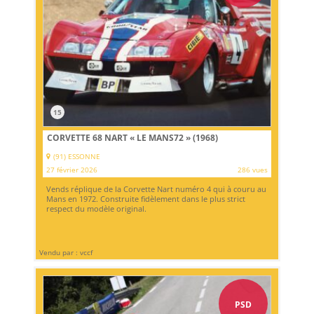
15
CORVETTE 68 NART « LE MANS72 » (1968)
(91) ESSONNE
27 février 2026
286 vues
Vends réplique de la Corvette Nart numéro 4 qui à couru au
Mans en 1972. Construite fidèlement dans le plus strict
respect du modèle original.
Vendu par : vccf
PSD