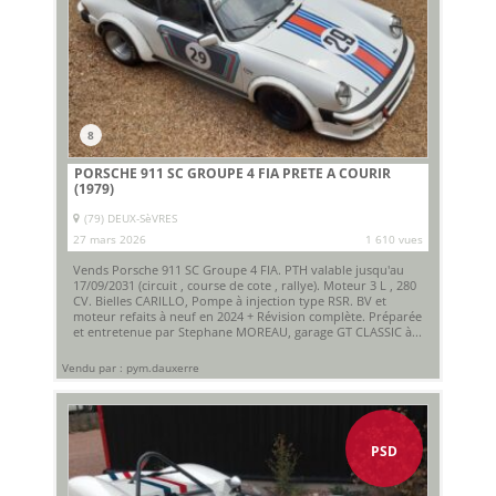
8
PORSCHE 911 SC GROUPE 4 FIA PRETE A COURIR
(1979)
(79) DEUX-SèVRES
27 mars 2026
1 610 vues
Vends Porsche 911 SC Groupe 4 FIA. PTH valable jusqu'au
17/09/2031 (circuit , course de cote , rallye). Moteur 3 L , 280
CV. Bielles CARILLO, Pompe à injection type RSR. BV et
moteur refaits à neuf en 2024 + Révision complète. Préparée
et entretenue par Stephane MOREAU, garage GT CLASSIC à...
Vendu par : pym.dauxerre
PSD