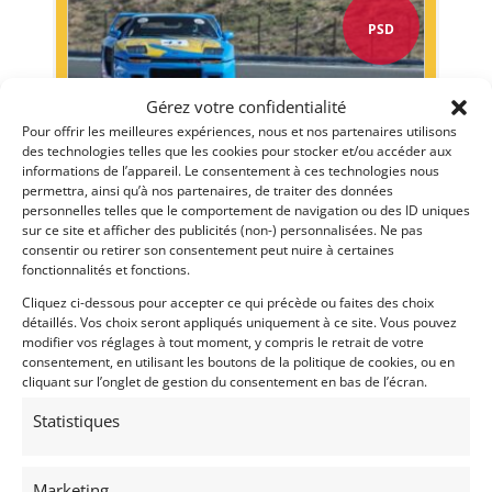
PSD
Gérez votre confidentialité
Pour offrir les meilleures expériences, nous et nos partenaires utilisons
des technologies telles que les cookies pour stocker et/ou accéder aux
informations de l’appareil. Le consentement à ces technologies nous
permettra, ainsi qu’à nos partenaires, de traiter des données
personnelles telles que le comportement de navigation ou des ID uniques
sur ce site et afficher des publicités (non-) personnalisées. Ne pas
15
consentir ou retirer son consentement peut nuire à certaines
VENTURI 400 TROPHY (1992)
fonctionnalités et fonctions.
MONACO (MONACO)
Cliquez ci-dessous pour accepter ce qui précède ou faites des choix
22 avril 2026
3 484 vues
détaillés. Vos choix seront appliqués uniquement à ce site. Vous pouvez
modifier vos réglages à tout moment, y compris le retrait de votre
Vends l'une des 73 Venturi 400 Trophy produites. Le modèle
consentement, en utilisant les boutons de la politique de cookies, ou en
présenté est de 1992. Il est en parfait état de
fonctionnement. Merci de nous contacter pour plus
cliquant sur l’onglet de gestion du consentement en bas de l’écran.
d'informations.
Statistiques
Vendu par : DPM Motors
Marketing