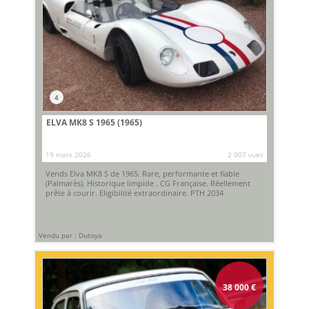
4
ELVA MK8 S 1965 (1965)
19 mars 2026
2 007 vues
Vends Elva MK8 S de 1965. Rare, performante et fiable
(Palmarès). Historique limpide . CG Française. Réellement
prête à courir. Eligibilité extraordinaire. PTH 2034
Vendu par : Dutoya
38 000
€