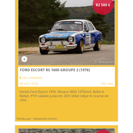
82 500
€
4
FORD ESCORT RS 1600 GROUPE 2 (1976)
(91) ESSONNE
30 avril 2026
930 vues
Vends Ford Escort 1976. Moteur BDG 1975cm3. Boîte 4
Rallye. PTH valable jusqu'en 2031.Idéal rallye et course de
côte.
Vendu par : benjamin-chiron