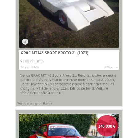
8
GRAC MT14S SPORT PROTO 2L (1973)
(78) YVELINES
12 juin 2026
306 vues
Vends GRAC MT14S Sport Proto 2L. Reconstruction à neuf à
partir du châssis: Mécanique neuve moteur Simca 2l 200ch,
Boite Hewland MK9 Carrosserie neuve à partir des moules
d'origine. PTH de Janvier 2026. Joli lot de bord. Voiture
réellement prête à courir !
Vendu par : gaudillat_m
245 000
€