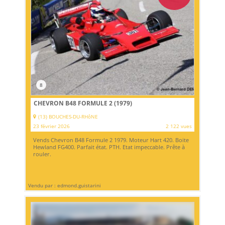
8
CHEVRON B48 FORMULE 2 (1979)
(13) BOUCHES-DU-RHôNE
23 février 2026
2 122 vues
Vends Chevron B48 Formule 2 1979. Moteur Hart 420. Boite
Hewland FG400. Parfait état. PTH. Etat impeccable. Prête à
rouler.
Vendu par : edmond.guistarini