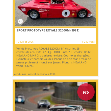
11
SPORT PROTOTYPE ROYALE S2000M (1981)
13 juillet 2026
1 243 vues
Vends Prototype ROYALE S2000M. N° 6 sur les 25
construites en 1981. 475 kg. FORD Pinto 2.0 Scholar. Boite
HEWLAND MK9 Gros arbres révisée. Courroies changées.
Extincteur et harnais valides. Pneus en bon état + train de
pneus pluie neuf monté sur jantes. Pignons HEWLAND
vendus avec...
Vendu par : pascal.baconnais-4908
PSD