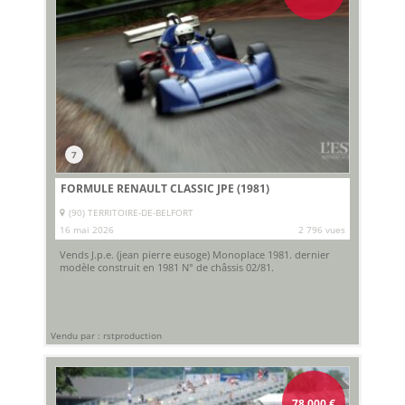
7
FORMULE RENAULT CLASSIC JPE (1981)
(90) TERRITOIRE-DE-BELFORT
16 mai 2026
2 796 vues
Vends J.p.e. (jean pierre eusoge) Monoplace 1981. dernier
modèle construit en 1981 N° de châssis 02/81.
Vendu par : rstproduction
78 000
€